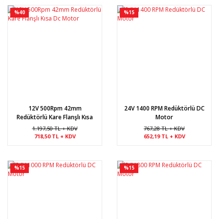
%40
%15
12V 500Rpm 42mm
24V 1400 RPM Redüktörlü DC
Redüktörlü Kare Flanşlı Kısa
Motor
Dc Motor
1.197,50 TL + KDV
767,28 TL + KDV
718,50 TL + KDV
652,19 TL + KDV
%15
%15