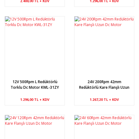
2.400,00 TL + KDV
1.296,00 TL + KDV
12V 500Rpm L Redüktörlü
24V 200Rpm 42mm
Torklu Dc Motor KWL-31ZY
Redüktörlü Kare Flanşlı Uzun
Dc Motor
1.296,00 TL + KDV
1.267,20 TL + KDV