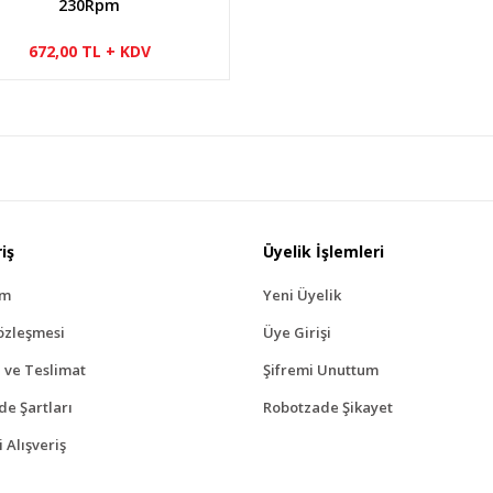
230Rpm
672,00 TL + KDV
iş
Üyelik İşlemleri
ım
Yeni Üyelik
özleşmesi
Üye Girişi
ve Teslimat
Şifremi Unuttum
ade Şartları
Robotzade Şikayet
 Alışveriş