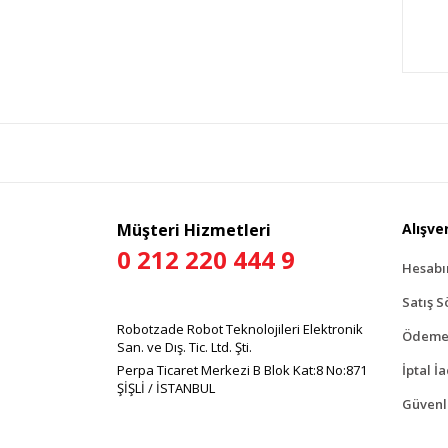
Müşteri Hizmetleri
Alışver
0 212 220 444 9
Hesab
Satış S
Robotzade Robot Teknolojileri Elektronik
Ödeme 
San. ve Dış. Tic. Ltd. Şti.
Perpa Ticaret Merkezi B Blok Kat:8 No:871
İptal İ
ŞİŞLİ / İSTANBUL
Güvenli