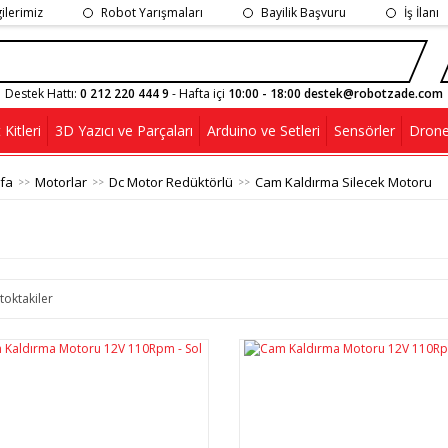
gilerimiz
Robot Yarışmaları
Bayilik Başvuru
İş İlanı
Destek Hattı:
0 212 220 444 9
- Hafta içi
10:00 - 18:00 destek@robotzade.com
Kitleri
3D Yazıcı ve Parçaları
Arduino ve Setleri
Sensörler
Drone
fa
Motorlar
Dc Motor Redüktörlü
Cam Kaldırma Silecek Motoru
toktakiler