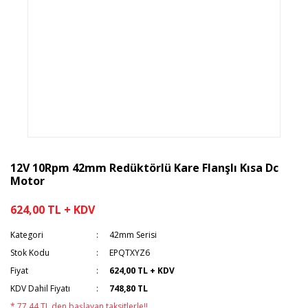
12V 10Rpm 42mm Redüktörlü Kare Flanşlı Kısa Dc
Motor
624,00 TL + KDV
Kategori
42mm Serisi
Stok Kodu
EPQTXYZ6
Fiyat
624,00 TL + KDV
KDV Dahil Fiyatı
748,80 TL
* 77,44 TL den başlayan taksitlerle!!