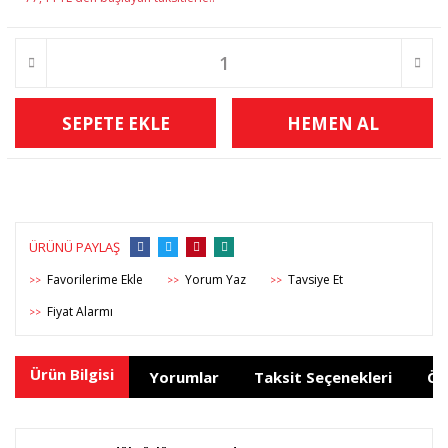
SEPETE EKLE
HEMEN AL
ÜRÜNÜ PAYLAŞ
Yorum Yaz
Tavsiye Et
>>
>>
>>
Fiyat Alarmı
>>
Ürün Bilgisi
Yorumlar
Taksit Seçenekleri
Ön