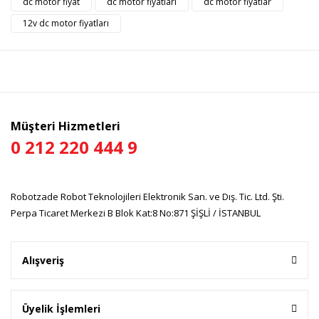
dc motor fiyat
dc motor fiyatları
dc motor fiyatlar
Yorum Yaz
Ürün resmi kalitesiz, bozuk veya görüntülenemiyor.
12v dc motor fiyatları
Ürün açıklamasında eksik bilgiler bulunuyor.
Ürün bilgilerinde hatalar bulunuyor.
Ürün fiyatı diğer sitelerden daha pahalı.
Bu ürüne benzer farklı alternatifler olmalı.
Müşteri Hizmetleri
0 212 220 444 9
Gönder
Robotzade Robot Teknolojileri Elektronik San. ve Dış. Tic. Ltd. Şti.
Perpa Ticaret Merkezi B Blok Kat:8 No:871 ŞİŞLİ / İSTANBUL
Alışveriş
Üyelik İşlemleri