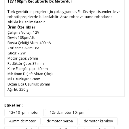
12V 10Rpm Redüktörlü Dc Motordur
Tork gerektiren projeler için çok uygundur. Endüstriyel sistemlerde ve
robotik projelerde kullanılabilir. Arazi robot ve sumo robotlarda
sıklıkla kullanılmaktadır.
Ürün Özellikler:
Çalışma Voltajı: 12V
Devir: 10Rpm/dk
Boşta Çektiği Akım: 400mA
Zorlanma Akımı: 6A
Gücü: 7.2W
Motor Çapı: 36mm
Redüktör Çapı: 37 mm
Kare Flanşör çap : 40mm
Mil: 6mm D Şaft Alttan Çıkışlı
Mil Uzunluğu: 17mm
Uçtan Uca Uzunluk: 86mm
Ağırlık: 250 g
Bu ürünün fiyat bilgisi, resim, ürün açıklamalarında ve diğer
Etiketler :
konularda yetersiz gördüğünüz noktaları öneri formunu
12v 10 rpm motor
12v dc motor 10 rpm
Bu ürüne ilk yorumu siz yapın!
kullanarak tarafımıza iletebilirsiniz.
Görüş ve önerileriniz için teşekkür ederiz.
42mm dc motor
dc motor perpa
dc motor karaköy