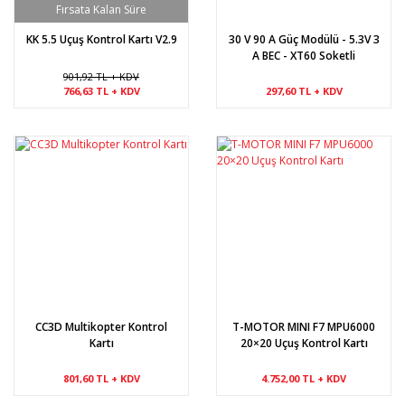
KK 5.5 Uçuş Kontrol Kartı V2.9
30 V 90 A Güç Modülü - 5.3V 3
A BEC - XT60 Soketli
(APM,Pixhawk)
901,92 TL + KDV
766,63 TL + KDV
297,60 TL + KDV
CC3D Multikopter Kontrol
T-MOTOR MINI F7 MPU6000
Kartı
20×20 Uçuş Kontrol Kartı
801,60 TL + KDV
4.752,00 TL + KDV