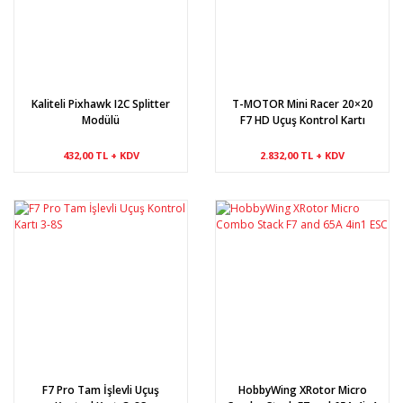
Kaliteli Pixhawk I2C Splitter
T-MOTOR Mini Racer 20×20
Modülü
F7 HD Uçuş Kontrol Kartı
432,00 TL + KDV
2.832,00 TL + KDV
F7 Pro Tam İşlevli Uçuş
HobbyWing XRotor Micro