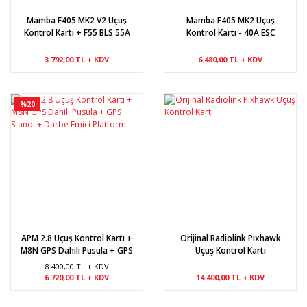
Mamba F405 MK2 V2 Uçuş
Mamba F405 MK2 Uçuş
Kontrol Kartı + F55 BLS 55A
Kontrol Kartı - 40A ESC
ESC
3.792,00 TL + KDV
6.480,00 TL + KDV
%20
APM 2.8 Uçuş Kontrol Kartı +
Orijinal Radiolink Pixhawk
M8N GPS Dahili Pusula + GPS
Uçuş Kontrol Kartı
Standı + Darbe Emici
8.400,00 TL + KDV
Platform
6.720,00 TL + KDV
14.400,00 TL + KDV