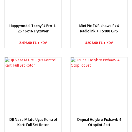
Happymodel TeenyF4 Pro 1-
Mini Pix F4 Pixhawk Px4
2S 16x16 Flytower
Radiolink + TS100 GPS
2.496,00 TL + KDV
8.928,00 TL + KDV
DJI Naza M Lite Uçus Kontrol
Orijinal Holybro Pixhawk 4
Kartı Full Set Rotor
Otopilot Seti