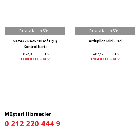
Naze32 Rev6 10Dof Uçuş
Ardupilot Mini Osd
Kontrol Kartı
1.872,00 TL + KDV
1.487,52 TL + KDV
1.680,00 TL + KDV
1.104,00 TL + KDV
Müşteri Hizmetleri
0 212 220 444 9