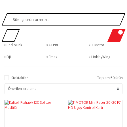
RadioLink
GEPRC
T-Motor
DJI
Emax
HobbyWing
Stoktakiler
Toplam 50 ürün