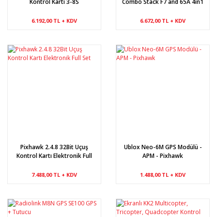
Kontrol Kartı 3-8S
Combo Stack F7 and 65A 4in1
ESC
6.192,00 TL + KDV
6.672,00 TL + KDV
Pixhawk 2.4.8 32Bit Uçuş
Ublox Neo-6M GPS Modülü -
Kontrol Kartı Elektronik Full
APM - Pixhawk
Set
7.488,00 TL + KDV
1.488,00 TL + KDV