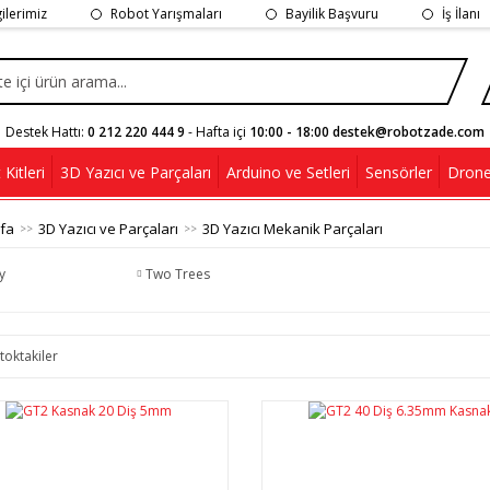
gilerimiz
Robot Yarışmaları
Bayilik Başvuru
İş İlanı
Destek Hattı:
0 212 220 444 9
- Hafta içi
10:00 - 18:00 destek@robotzade.com
Kitleri
3D Yazıcı ve Parçaları
Arduino ve Setleri
Sensörler
Drone
fa
3D Yazıcı ve Parçaları
3D Yazıcı Mekanik Parçaları
y
Two Trees
toktakiler