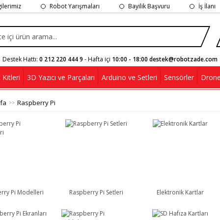
gilerimiz
Robot Yarışmaları
Bayilik Başvuru
İş İlanı
Destek Hattı:
0 212 220 444 9
- Hafta içi
10:00 - 18:00 destek@robotzade.com
Kitleri
3D Yazıcı ve Parçaları
Arduino ve Setleri
Sensörler
Drone
fa
Raspberry Pi
rry Pi Modelleri
Raspberry Pi Setleri
Elektronik Kartlar