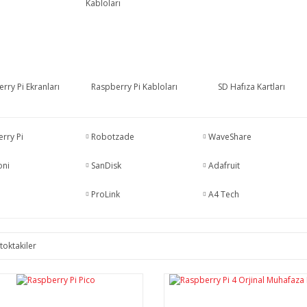
rry Pi Ekranları
Raspberry Pi Kabloları
SD Hafıza Kartları
rry Pi
Robotzade
WaveShare
oni
SanDisk
Adafruit
ProLink
A4 Tech
toktakiler