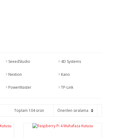
SeeedStudio
4D Systems
Nextion
Kano
PowerMaster
TP-Link
Toplam 104 ürün