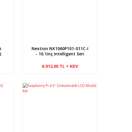
A
Nextion NX1060P101-011C-I
)
- 10.1inç Intelligent Seri
USART HMI Kapasitif Ekran
6.912,00 TL + KDV