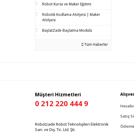
Robot Kursu ve Maker Eğitimi
Robotik Kodlama Atölyesi | Maker
Atölyesi
BaşlatZade Başlatma Modülü
Tüm Haberler
Müşteri Hizmetleri
Alışver
0 212 220 444 9
Hesab
Satış S
Robotzade Robot Teknolojileri Elektronik
Ödeme 
San. ve Dış. Tic. Ltd. Şti.