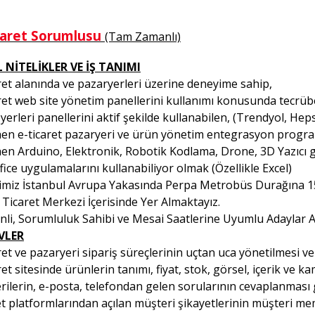
caret Sorumlusu
(Tam Zamanlı)
 NİTELİKLER VE İŞ TANIMI
ret alanında ve pazaryerleri üzerine deneyime sahip,
ret web site yönetim panellerini kullanımı konusunda tecrübel
yerleri panellerini aktif şekilde kullanabilen, (Trendyol, He
en e-ticaret pazaryeri ve ürün yönetim entegrasyon program
en Arduino, Elektronik, Robotik Kodlama, Drone, 3D Yazıcı g
ice uygulamalarını kullanabiliyor olmak (Özellikle Excel)
timiz İstanbul Avrupa Yakasında Perpa Metrobüs Durağına 15
Ticaret Merkezi İçerisinde Yer Almaktayız.
inli, Sorumluluk Sahibi ve Mesai Saatlerine Uyumlu Adaylar Al
VLER
ret ve pazaryeri sipariş süreçlerinin uçtan uca yönetilmesi ve
ret sitesinde ürünlerin tanımı, fiyat, stok, görsel, içerik ve 
ilerin, e-posta, telefondan gelen sorularının cevaplanması g
t platformlarından açılan müşteri şikayetlerinin müşteri m