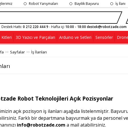
gilerimiz
Robot Yarışmaları
Bayilik Başvuru
İş İlanı
Destek Hattı:
0 212 220 444 9
- Hafta içi
10:00 - 18:00 destek@robotzade.com
Kitleri
3D Yazıcı ve Parçaları
Arduino ve Setleri
Sensörler
Drone
fa
Sayfalar
İş İlanları
nları
tzade Robot Teknolojileri Açık Pozisyonlar
imizin açık pozisyon iş ilanları aşağıda listelenmiştir. Başvur
ilirsiniz. Farklı bir departmana başvurmak ya da personel ve
anınızı
info@robotzade.com
a mail atabilirsiniz.