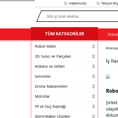
Hakkımızda
İletişim Bil
TÜM KATEGORİLER
Robot 
Robot Kitleri
Anasay
3D Yazıcı ve Parçaları
İş İla
Arduino ve Setleri
Sensörler
Drone Malzemeleri
Robo
Motorlar
Şirket
Pil ve Güç Kaynağı
ulaşab
döküm
Stem/Maker Ürünleri