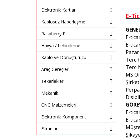
Elektronik Kartlar
E-Ti
Kablosuz Haberleşme
GENEL
Raspberry Pi
E-tica
E-tica
Havya / Lehimleme
Pazar 
Kablo ve Dönüştürücü
Tercih
Tercih
Araç Gereçler
MS Off
Tekerlekler
Şirke
Perpa 
Mekanik
Disipl
GÖRE
CNC Malzemeleri
E-tica
Elektronik Komponent
E-tica
Müşter
Ekranlar
Şikaye