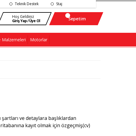
Teknik Destek
Staj
Hoş Geldiniz
Sepetim
Giriş Yap / Üye Ol
 Malzemeleri
Motorlar
u şartları ve detaylara başlıklardan
ritabanına kayıt olmak için özgeçmiş(cv)