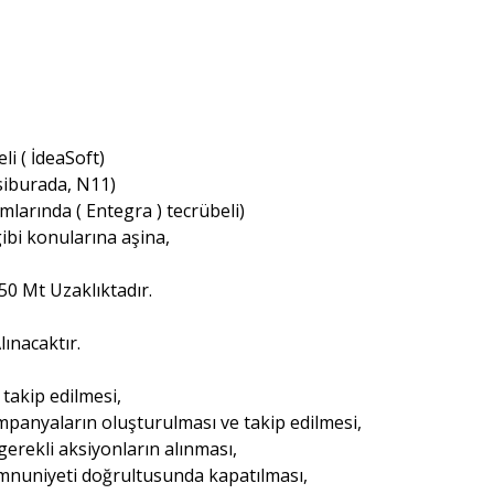
i ( İdeaSoft)
psiburada, N11)
larında ( Entegra ) tecrübeli)
ibi konularına aşina,
0 Mt Uzaklıktadır.
ınacaktır.
 takip edilmesi,
kampanyaların oluşturulması ve takip edilmesi,
erekli aksiyonların alınması,
emnuniyeti doğrultusunda kapatılması,