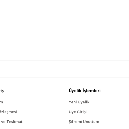
iş
Üyelik İşlemleri
ım
Yeni Üyelik
özleşmesi
Üye Girişi
ve Teslimat
Şifremi Unuttum