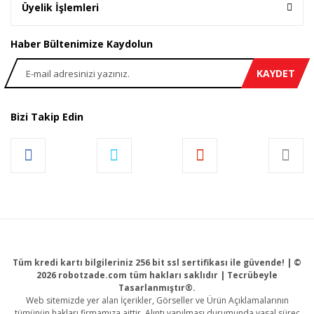
Üyelik İşlemleri
Haber Bültenimize Kaydolun
KAYDET
Bizi Takip Edin
Tüm kredi kartı bilgileriniz 256 bit ssl sertifikası ile güvende! | ©
2026 robotzade.com tüm hakları saklıdır | Tecrübeyle
Tasarlanmıştır®.
Web sitemizde yer alan İçerikler, Görseller ve Ürün Açıklamalarının
tümünün hakları firmamıza aittir. Alıntı yapılması durumunda yasal süreç