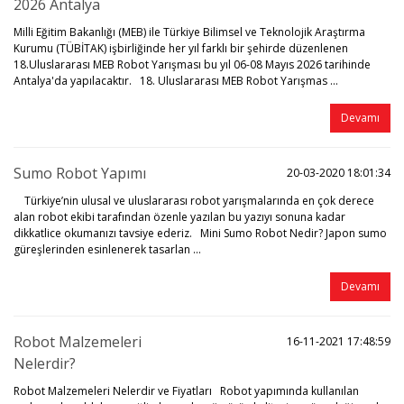
2026 Antalya
Milli Eğitim Bakanlığı (MEB) ile Türkiye Bilimsel ve Teknolojik Araştırma
Kurumu (TÜBİTAK) işbirliğinde her yıl farklı bir şehirde düzenlenen
18.Uluslararası MEB Robot Yarışması bu yıl 06-08 Mayıs 2026 tarihinde
Antalya'da yapılacaktır. 18. Uluslararası MEB Robot Yarışmas ...
Devamı
Sumo Robot Yapımı
20-03-2020 18:01:34
Türkiye’nin ulusal ve uluslararası robot yarışmalarında en çok derece
alan robot ekibi tarafından özenle yazılan bu yazıyı sonuna kadar
dikkatlice okumanızı tavsiye ederiz. Mini Sumo Robot Nedir? Japon sumo
güreşlerinden esinlenerek tasarlan ...
Devamı
Robot Malzemeleri
16-11-2021 17:48:59
Nelerdir?
Robot Malzemeleri Nelerdir ve Fiyatları Robot yapımında kullanılan