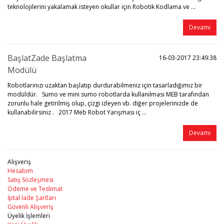
teknolojilerini yakalamak isteyen okullar için Robotik Kodlama ve ...
Devamı
BaşlatZade Başlatma
16-03-2017 23:49:38
Modülü
Robotlarınızı uzaktan başlatıp durdurabilmeniz için tasarladığımız bir
modüldür. Sumo ve mini sumo robotlarda kullanılması MEB tarafından
zorunlu hale getirilmiş olup, çizgi izleyen vb. diğer projelerinizde de
kullanabilirsiniz . 2017 Meb Robot Yarışması iç ...
Devamı
Alışveriş
Hesabım
Satış Sözleşmesi
Ödeme ve Teslimat
İptal İade Şartları
Güvenli Alışveriş
Üyelik İşlemleri