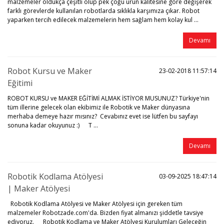
malzemeler oldukça çeşitli olup pek çoğu ürün kalitesine göre değişerek
farklı görevlerde kullanılan robotlarda sıklıkla karşımıza çıkar. Robot
yaparken tercih edilecek malzemelerin hem sağlam hem kolay kul ...
Devamı
Robot Kursu ve Maker
23-02-2018 11:57:14
Eğitimi
ROBOT KURSU ve MAKER EĞİTİMİ ALMAK İSTİYOR MUSUNUZ? Türkiye'nin
tüm illerine gelecek olan ekibimiz ile Robotik ve Maker dünyasına
merhaba demeye hazır mısınız? Cevabınız evet ise lütfen bu sayfayı
sonuna kadar okuyunuz :) T ...
Devamı
Robotik Kodlama Atölyesi
03-09-2025 18:47:14
| Maker Atölyesi
Robotik Kodlama Atölyesi ve Maker Atölyesi için gereken tüm
malzemeler Robotzade.com'da. Bizden fiyat almanızı şiddetle tavsiye
ediyoruz. Robotik Kodlama ve Maker Atölyesi Kurulumları Geleceğin