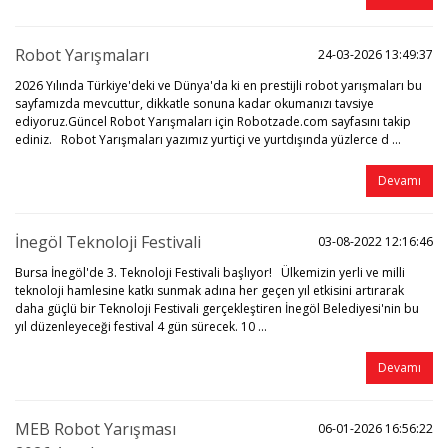
Raspberry Pi
Kartları
Modüller
Flanşlı Kablo
İvme-Jireskop
3D Yazıcı Step
Setleri
Pil Yuvaları
Ar
Kabloları
Drone
Solar Robot
Servo Motor
Motorları
Bü
Ya
Robot Yarışmaları
CNC Router
Pervaneleri
Kitleri
24-03-2026 13:49:37
Kuvvet-Titreşim-
Programlayıcı
Şarj Devreleri
SD Hafıza Kartları
Parçaları
Step Motor
Eğim
3D Yazıcı
Kart
70mm Se
BMS
2026 Yılında Türkiye'deki ve Dünya'da ki en prestijli robot yarışmaları bu
Cre
Drone - Uçuşa
Tank Robot Kitleri
Sürücüleri
sayfamızda mevcuttur, dikkatle sonuna kadar okumanızı tavsiye
Ye
Hazır Modeller
Trafo / Güç
Voltaj Regülatör
Manyetik-
Titreşim Motoru
ediyoruz.Güncel Robot Yarışmaları için Robotzade.com sayfasını takip
Kaynakları
Tübitak Bilim
Kartı
3D Yazıcı Diğer
Enkoder
ediniz. Robot Yarışmaları yazımız yurtiçi ve yurtdışında yüzlerce d ...
Drone Teknik
Setleri
Parçaları
Spindle Motor ve
Servis
Sıcaklık-Nem
Devamı
Sürücü
3D Baskı Hizmeti
Voltaj-Akım
3D Tarayıcı
İnegöl Teknoloji Festivali
03-08-2022 12:16:46
Bursa İnegöl'de 3. Teknoloji Festivali başlıyor! Ülkemizin yerli ve milli
teknoloji hamlesine katkı sunmak adına her geçen yıl etkisini artırarak
daha güçlü bir Teknoloji Festivali gerçekleştiren İnegöl Belediyesi'nin bu
yıl düzenleyeceği festival 4 gün sürecek. 10 ...
Devamı
MEB Robot Yarışması
06-01-2026 16:56:22