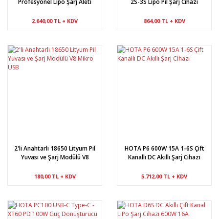
Profesyonel Lipo Şarj Aleti
2S-3S Lipo Pil Şarj Cihazı
2.640,00 TL + KDV
864,00 TL + KDV
2'li Anahtarlı 18650 Lityum Pil
HOTA P6 600W 15A 1-6S Çift
Yuvası ve Şarj Modülü V8
Kanallı DC Akıllı Şarj Cihazı
Mikro USB
180,00 TL + KDV
5.712,00 TL + KDV