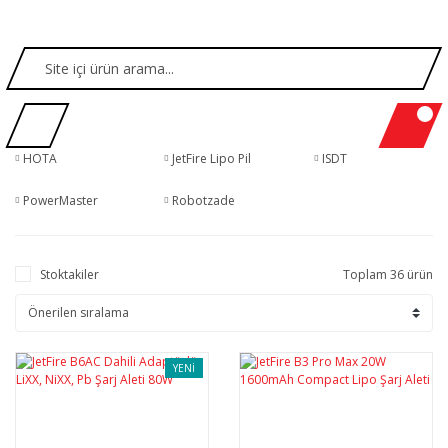
HOTA
JetFire Lipo Pil
ISDT
PowerMaster
Robotzade
Stoktakiler
Toplam 36 ürün
YENİ