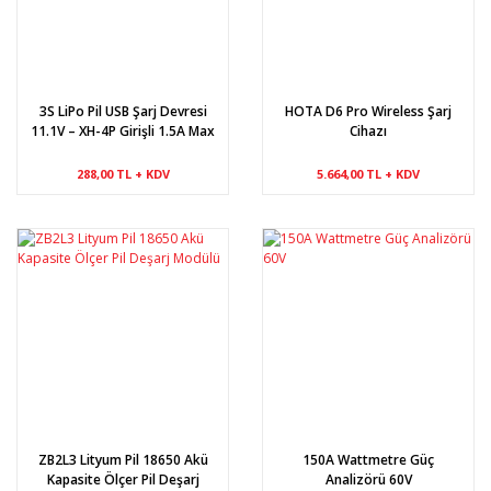
3S LiPo Pil USB Şarj Devresi
HOTA D6 Pro Wireless Şarj
11.1V – XH-4P Girişli 1.5A Max
Cihazı
288,00 TL + KDV
5.664,00 TL + KDV
ZB2L3 Lityum Pil 18650 Akü
150A Wattmetre Güç
Kapasite Ölçer Pil Deşarj
Analizörü 60V