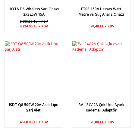
HOTA D6 Wireless Şarj Cihazı
FT08 150A Hassas Watt
2x325W 15A
Metre ve Güç Analiz Cihazı
5.280,00 TL + KDV
4.224,00 TL + KDV
398,40 TL + KDV
ISDT Q8 500W 20A Akıllı Lipo
3V - 24V 2A Çok Uçlu Ayarlı
Şarj Aleti
Kademeli Adaptör
4.560,00 TL + KDV
576,00 TL + KDV