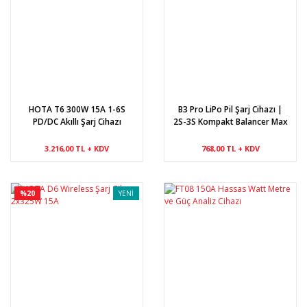
HOTA T6 300W 15A 1-6S
B3 Pro LiPo Pil Şarj Cihazı |
PD/DC Akıllı Şarj Cihazı
2S-3S Kompakt Balancer Max
800mA
3.216,00 TL + KDV
768,00 TL + KDV
%20
YENİ