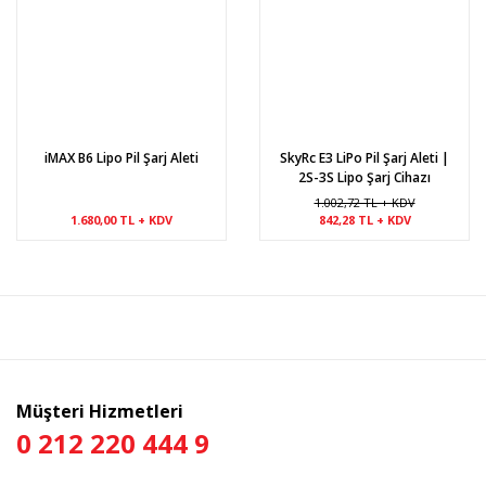
iMAX B6 Lipo Pil Şarj Aleti
SkyRc E3 LiPo Pil Şarj Aleti |
2S-3S Lipo Şarj Cihazı
1.002,72 TL + KDV
1.680,00 TL + KDV
842,28 TL + KDV
Müşteri Hizmetleri
0 212 220 444 9