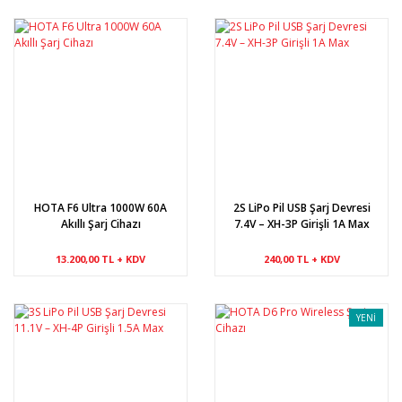
HOTA F6 Ultra 1000W 60A
2S LiPo Pil USB Şarj Devresi
Akıllı Şarj Cihazı
7.4V – XH-3P Girişli 1A Max
13.200,00 TL + KDV
240,00 TL + KDV
YENİ