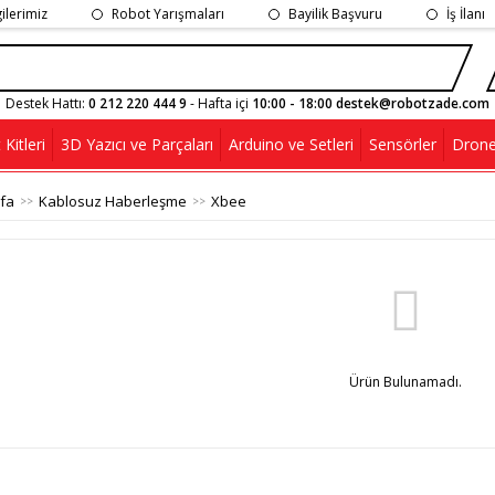
gilerimiz
Robot Yarışmaları
Bayilik Başvuru
İş İlanı
Destek Hattı:
0 212 220 444 9
- Hafta içi
10:00 - 18:00 destek@robotzade.com
Kitleri
3D Yazıcı ve Parçaları
Arduino ve Setleri
Sensörler
Drone
fa
Kablosuz Haberleşme
Xbee
Ürün Bulunamadı.