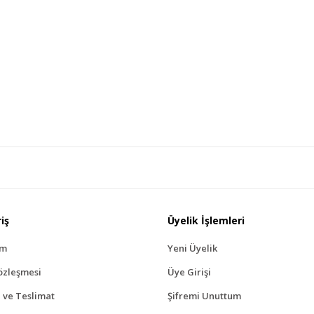
iş
Üyelik İşlemleri
ım
Yeni Üyelik
özleşmesi
Üye Girişi
ve Teslimat
Şifremi Unuttum