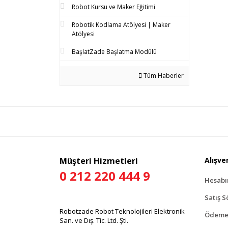
Robot Kursu ve Maker Eğitimi
Robotik Kodlama Atölyesi | Maker
Atölyesi
BaşlatZade Başlatma Modülü
Tüm Haberler
Müşteri Hizmetleri
Alışver
0 212 220 444 9
Hesab
Satış S
Robotzade Robot Teknolojileri Elektronik
Ödeme 
San. ve Dış. Tic. Ltd. Şti.