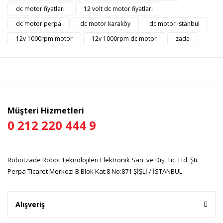
Görüş ve önerileriniz için teşekkür ederiz.
dc motor fiyatları
12 volt dc motor fiyatları
dc motor perpa
dc motor karaköy
dc motor istanbul
Yorum Yaz
Ürün resmi kalitesiz, bozuk veya görüntülenemiyor.
12v 1000rpm motor
12v 1000rpm dc motor
zade
Ürün açıklamasında eksik bilgiler bulunuyor.
Ürün bilgilerinde hatalar bulunuyor.
Ürün fiyatı diğer sitelerden daha pahalı.
Bu ürüne benzer farklı alternatifler olmalı.
Müşteri Hizmetleri
0 212 220 444 9
Gönder
Robotzade Robot Teknolojileri Elektronik San. ve Dış. Tic. Ltd. Şti.
Perpa Ticaret Merkezi B Blok Kat:8 No:871 ŞİŞLİ / İSTANBUL
Alışveriş