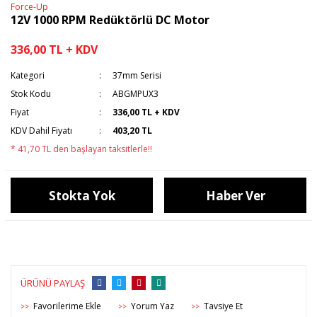
Force-Up
12V 1000 RPM Redüktörlü DC Motor
336,00 TL + KDV
Kategori
37mm Serisi
Stok Kodu
ABGMPUX3
Fiyat
336,00 TL + KDV
KDV Dahil Fiyatı
403,20 TL
* 41,70 TL den başlayan taksitlerle!!
Stokta Yok
Haber Ver
ÜRÜNÜ PAYLAŞ
Yorum Yaz
Tavsiye Et
>>
>>
>>