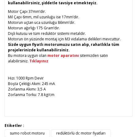
kullanabilirsiniz, şiddetle tavsiye etmekteyiz.
Motor Çapı 37mm’dir.
Mil Çapı 6mm, mil uzunluğu ise 17mm’dir.
Motorun uçtan uca uzunluğu 86mm’dir.
Motorun ağırlığı 175 Gram’dır.
Dişli kutusu ve tüm redüktör sistemi metaldir.
Motorun ön yüzünde montaj için M3 vidalama delikleri mevcuttur.
Sizde uygun fiyatlı motorumuzu satın alıp, rahatlıkla tüm
projelerinizde kullanabilirsiniz.
Bu motora uygun olan
motor aparatını
sitemizden satın
alabilirsiniz.
Tıklayınız
Hızı: 1000 Rpm Devir
Boşta Çektiği Akım: 245 mA
Zorlanma Akımı: 3,5 A
Zorlanma Torku: 7.8 kg/cm
Bu ürünün fiyat bilgisi, resim, ürün açıklamalarında ve diğer
Etiketler :
konularda yetersiz gördüğünüz noktaları öneri formunu
sumo robot motoru
redüktörlü dc motor fiyatları
Bu ürüne ilk yorumu siz yapın!
kullanarak tarafımıza iletebilirsiniz.