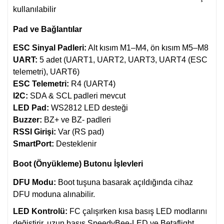
kullanılabilir
Pad ve Bağlantılar
ESC Sinyal Padleri:
Alt kısım M1–M4, ön kısım M5–M8
UART:
5 adet (UART1, UART2, UART3, UART4 (ESC
telemetri), UART6)
ESC Telemetri:
R4 (UART4)
I2C:
SDA & SCL padleri mevcut
LED Pad:
WS2812 LED desteği
Buzzer:
BZ+ ve BZ- padleri
RSSI Girişi:
Var (RS pad)
SmartPort:
Desteklenir
Boot (Önyükleme) Butonu İşlevleri
DFU Modu:
Boot tuşuna basarak açıldığında cihaz
DFU moduna alınabilir.
LED Kontrolü:
FC çalışırken kısa basış LED modlarını
değiştirir, uzun basış SpeedyBee-LED ve Betaflight