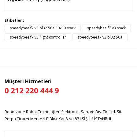
Bu ürünün fiyat bilgisi, resim, ürün açıklamalarında ve diğer
Etiketler :
konularda yetersiz gördüğünüz noktaları öneri formunu
speedybee f7 v3 bl32 50a 30x30 stack
speedybee f7 v3 stack
Bu ürüne ilk yorumu siz yapın!
kullanarak tarafımıza iletebilirsiniz.
Görüş ve önerileriniz için teşekkür ederiz.
speedybee f7 v3 flight controller
speedybee f7 v3 bl32 50a
Yorum Yaz
Ürün resmi kalitesiz, bozuk veya görüntülenemiyor.
Ürün açıklamasında eksik bilgiler bulunuyor.
Ürün bilgilerinde hatalar bulunuyor.
Ürün fiyatı diğer sitelerden daha pahalı.
Müşteri Hizmetleri
Bu ürüne benzer farklı alternatifler olmalı.
0 212 220 444 9
Robotzade Robot Teknolojileri Elektronik San. ve Dış. Tic. Ltd. Şti.
Perpa Ticaret Merkezi B Blok Kat:8 No:871 ŞİŞLİ / İSTANBUL
Gönder