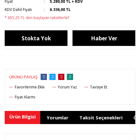
Fiyat
5.280,00 TL + KDV
KDV Dahil Fiyatı
6.336,00 TL
* 655,25 TL den başlayan taksitlerle!!
Stokta Yok
Haber Ver
ÜRÜNÜ PAYLAŞ
Yorum Yaz
Tavsiye Et
>>
>>
>>
Fiyat Alarmı
>>
Ürün Bilgisi
Yorumlar
Taksit Seçenekleri
Ön