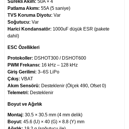
Sürekli Akım:
50A × 4
Patlama Akımı:
55A (5 saniye)
TVS Koruma Diyotu:
Var
Soğutucu:
Var
Harici Kondansatör:
1000uF düşük ESR (pakete
dahil)
ESC Özellikleri
Protokoller:
DSHOT300 / DSHOT600
PWM Frekansı:
16 kHz – 128 kHz
Giriş Gerilimi:
3–6S LiPo
Çıkış:
VBAT
Akım Sensörü:
Desteklenir (Ölçek 490, Ofset 0)
Telemetri:
Desteklenir
Boyut ve Ağırlık
Montaj:
30.5 × 30.5 mm (4 mm delik)
Boyut:
45.6 (U) × 40 (G) × 8.8 (Y) mm
Ağırlık:
19.2 g (soğutucu ile)