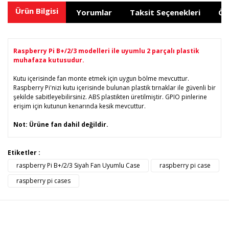
Ürün Bilgisi
Yorumlar
Taksit Seçenekleri
Ön
Raspberry Pi B+/2/3 modelleri ile uyumlu 2 parçalı plastik
muhafaza kutusudur.
Kutu içerisinde fan monte etmek için uygun bölme mevcuttur.
Raspberry Pi'nizi kutu içerisinde bulunan plastik tırnaklar ile güvenli bir
şekilde sabitleyebilirsiniz. ABS plastikten üretilmiştir. GPIO pinlerine
erişim için kutunun kenarında kesik mevcuttur.
Not: Ürüne fan dahil değildir.
Bu ürünün fiyat bilgisi, resim, ürün açıklamalarında ve diğer
Etiketler :
konularda yetersiz gördüğünüz noktaları öneri formunu
raspberry Pi B+/2/3 Siyah Fan Uyumlu Case
raspberry pi case
Bu ürüne ilk yorumu siz yapın!
kullanarak tarafımıza iletebilirsiniz.
Görüş ve önerileriniz için teşekkür ederiz.
raspberry pi cases
Yorum Yaz
Ürün resmi kalitesiz, bozuk veya görüntülenemiyor.
Ürün açıklamasında eksik bilgiler bulunuyor.