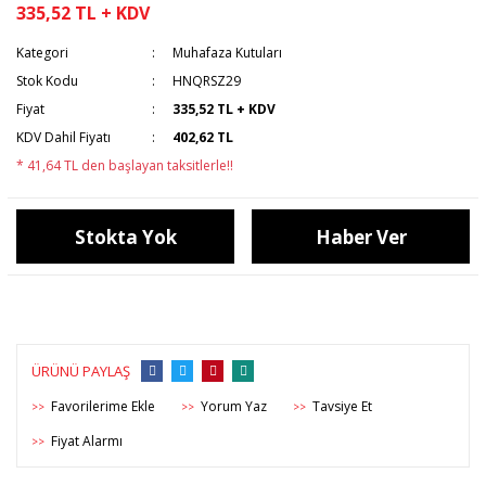
335,52 TL + KDV
Kategori
Muhafaza Kutuları
Stok Kodu
HNQRSZ29
Fiyat
335,52 TL + KDV
KDV Dahil Fiyatı
402,62 TL
* 41,64 TL den başlayan taksitlerle!!
Stokta Yok
Haber Ver
ÜRÜNÜ PAYLAŞ
Yorum Yaz
Tavsiye Et
>>
>>
>>
Fiyat Alarmı
>>