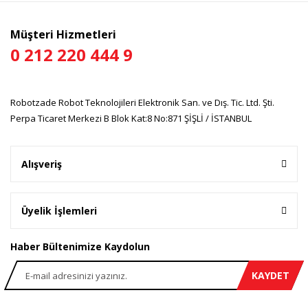
Ürün bilgilerinde hatalar bulunuyor.
Ürün fiyatı diğer sitelerden daha pahalı.
Müşteri Hizmetleri
Bu ürüne benzer farklı alternatifler olmalı.
0 212 220 444 9
Robotzade Robot Teknolojileri Elektronik San. ve Dış. Tic. Ltd. Şti.
Perpa Ticaret Merkezi B Blok Kat:8 No:871 ŞİŞLİ / İSTANBUL
Gönder
Alışveriş
Üyelik İşlemleri
Haber Bültenimize Kaydolun
KAYDET