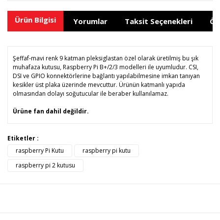
Ürün Bilgisi
Yorumlar
Taksit Seçenekleri
Ön
Şeffaf-mavi renk 9 katman pleksiglastan özel olarak üretilmiş bu şık
muhafaza kutusu, Raspberry Pi B+/2/3 modelleri ile uyumludur. CSI,
DSI ve GPIO konnektörlerine bağlantı yapılabilmesine imkan tanıyan
kesikler üst plaka üzerinde mevcuttur. Ürünün katmanlı yapıda
olmasından dolayı soğutucular ile beraber kullanılamaz.
Ürüne fan dahil değildir.
Bu ürünün fiyat bilgisi, resim, ürün açıklamalarında ve diğer
Etiketler :
konularda yetersiz gördüğünüz noktaları öneri formunu
raspberry Pi Kutu
raspberry pi kutu
Bu ürüne ilk yorumu siz yapın!
kullanarak tarafımıza iletebilirsiniz.
Görüş ve önerileriniz için teşekkür ederiz.
raspberry pi 2 kutusu
Yorum Yaz
Ürün resmi kalitesiz, bozuk veya görüntülenemiyor.
Ürün açıklamasında eksik bilgiler bulunuyor.
Ürün bilgilerinde hatalar bulunuyor.