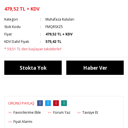
479,52 TL + KDV
Kategori
Muhafaza Kutuları
Stok Kodu
FMQRSXZ5
Fiyat
479,52 TL + KDV
KDV Dahil Fiyatı
575,42 TL
* 59,51 TL den başlayan taksitlerle!!
Stokta Yok
Haber Ver
ÜRÜNÜ PAYLAŞ
Yorum Yaz
Tavsiye Et
>>
>>
>>
Fiyat Alarmı
>>