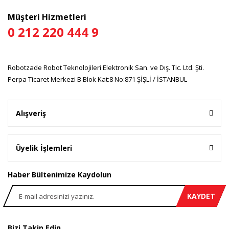
Ürün fiyatı diğer sitelerden daha pahalı.
Müşteri Hizmetleri
Bu ürüne benzer farklı alternatifler olmalı.
0 212 220 444 9
Robotzade Robot Teknolojileri Elektronik San. ve Dış. Tic. Ltd. Şti.
Perpa Ticaret Merkezi B Blok Kat:8 No:871 ŞİŞLİ / İSTANBUL
Gönder
Alışveriş
Üyelik İşlemleri
Haber Bültenimize Kaydolun
KAYDET
Bizi Takip Edin