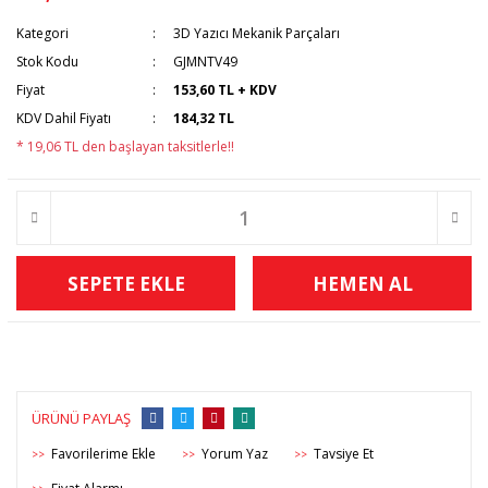
Kategori
3D Yazıcı Mekanik Parçaları
Stok Kodu
GJMNTV49
Fiyat
153,60 TL + KDV
KDV Dahil Fiyatı
184,32 TL
* 19,06 TL den başlayan taksitlerle!!
SEPETE EKLE
HEMEN AL
ÜRÜNÜ PAYLAŞ
Yorum Yaz
Tavsiye Et
>>
>>
>>