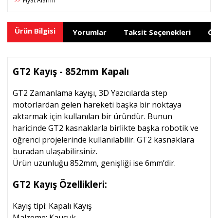
Fiyat Alarmı
>>
Ürün Bilgisi
Yorumlar
Taksit Seçenekleri
Ön
GT2 Kayış - 852mm Kapalı
GT2 Zamanlama kayışı, 3D Yazıcılarda step
motorlardan gelen hareketi başka bir noktaya
aktarmak için kullanılan bir üründür. Bunun
haricinde GT2 kasnaklarla birlikte başka robotik ve
öğrenci projelerinde kullanılabilir. GT2 kasnaklara
buradan ulaşabilirsiniz.
Ürün uzunluğu 852mm, genişliği ise 6mm’dir.
GT2 Kayış Özellikleri:
Kayış tipi: Kapalı Kayış
Malzeme: Kauçuk