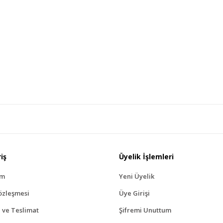
iş
Üyelik İşlemleri
ım
Yeni Üyelik
özleşmesi
Üye Girişi
ve Teslimat
Şifremi Unuttum