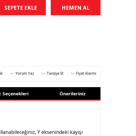
SEPETE EKLE
HEMEN AL
Yorum Yaz
Tavsiye Et
Fiyat Alarmı
>>
>>
>>
t Seçenekleri
Önerileriniz
llanabileceğiniz, Y eksenindeki kayışı