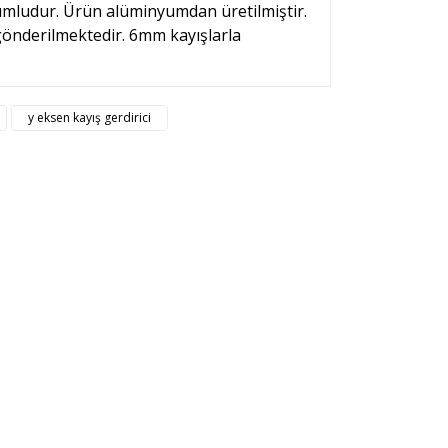
yumludur. Ürün alüminyumdan üretilmiştir.
gönderilmektedir. 6mm kayışlarla
rsiz gördüğünüz noktaları öneri formunu kullanarak
y eksen kayış gerdirici
n!