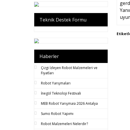
gerd
Yanı
uyum
Teknik Destek Formu
Bu 
Etiketl
tar
Gör
Haberler
Çizgi İzleyen Robot Malzemeleri ve
Fiyatları
Robot Yarışmaları
İnegöl Teknoloji Festivali
MEB Robot Yarışması 2026 Antalya
Sumo Robot Yapımı
Robot Malzemeleri Nelerdir?