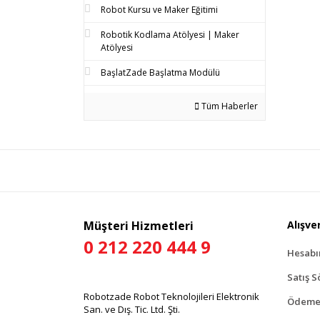
Robot Kursu ve Maker Eğitimi
Robotik Kodlama Atölyesi | Maker
Atölyesi
BaşlatZade Başlatma Modülü
Tüm Haberler
Müşteri Hizmetleri
Alışver
0 212 220 444 9
Hesab
Satış S
Robotzade Robot Teknolojileri Elektronik
Ödeme 
San. ve Dış. Tic. Ltd. Şti.