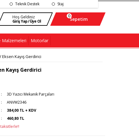
Teknik Destek
Staj
0
Hoş Geldiniz
Sepetim
Giriş Yap / Üye Ol
 Malzemeleri
Motorlar
Y Eksen Kayış Gerdirici
en Kayış Gerdirici
3D Yazıcı Mekanik Parçaları
ANVW2346
384,00 TL + KDV
460,80 TL
aksitlerle!!