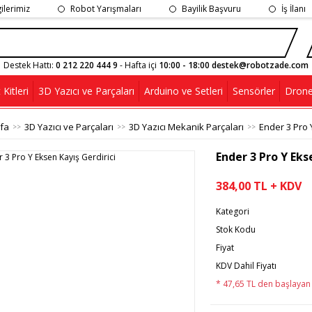
gilerimiz
Robot Yarışmaları
Bayilik Başvuru
İş İlanı
Destek Hattı:
0 212 220 444 9
- Hafta içi
10:00 - 18:00 destek@robotzade.com
Kitleri
3D Yazıcı ve Parçaları
Arduino ve Setleri
Sensörler
Drone
fa
3D Yazıcı ve Parçaları
3D Yazıcı Mekanik Parçaları
Ender 3 Pro 
Ender 3 Pro Y Eks
384,00 TL + KDV
Kategori
Stok Kodu
Fiyat
KDV Dahil Fiyatı
* 47,65 TL den başlayan t