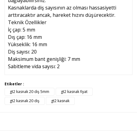
bağlayabilirsiniz.
Kasnaklarda diş sayısının az olması hassasiyetti
arttıracaktır ancak, hareket hızını düşürecektir.
Teknik Özellikler
İç çap: 5 mm
Dış çap: 16 mm
Yükseklik: 16 mm
Diş sayısı: 20
Maksimum bant genişliği: 7 mm
Sabitleme vida sayısı: 2
Bu ürünün fiyat bilgisi, resim, ürün açıklamalarında ve diğer
Etiketler :
konularda yetersiz gördüğünüz noktaları öneri formunu
gt2 kasnak 20 diş 5mm
gt2 kasnak fiyat
Bu ürüne ilk yorumu siz yapın!
kullanarak tarafımıza iletebilirsiniz.
Görüş ve önerileriniz için teşekkür ederiz.
gt2 kasnak 20 diş
gt2 kasnak
Yorum Yaz
Ürün resmi kalitesiz, bozuk veya görüntülenemiyor.
Ürün açıklamasında eksik bilgiler bulunuyor.
Ürün bilgilerinde hatalar bulunuyor.