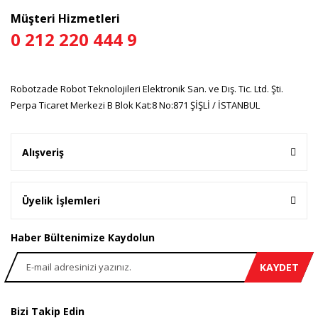
Ürün fiyatı diğer sitelerden daha pahalı.
Müşteri Hizmetleri
Bu ürüne benzer farklı alternatifler olmalı.
0 212 220 444 9
Robotzade Robot Teknolojileri Elektronik San. ve Dış. Tic. Ltd. Şti.
Perpa Ticaret Merkezi B Blok Kat:8 No:871 ŞİŞLİ / İSTANBUL
Gönder
Alışveriş
Üyelik İşlemleri
Haber Bültenimize Kaydolun
KAYDET
Bizi Takip Edin