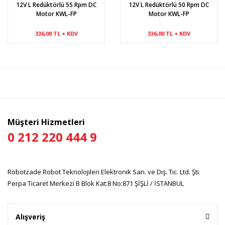
12V L Redüktörlü 55 Rpm DC
12V L Redüktörlü 50 Rpm DC
Motor KWL-FP
Motor KWL-FP
336,00 TL + KDV
336,00 TL + KDV
Müşteri Hizmetleri
0 212 220 444 9
Robotzade Robot Teknolojileri Elektronik San. ve Dış. Tic. Ltd. Şti.
Perpa Ticaret Merkezi B Blok Kat:8 No:871 ŞİŞLİ / İSTANBUL
Alışveriş