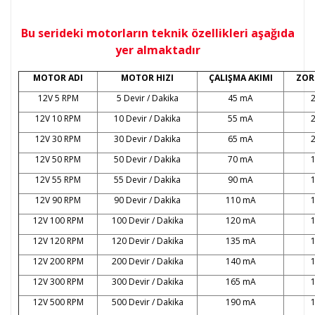
Bu serideki motorların teknik özellikleri aşağıda
yer almaktadır
MOTOR ADI
MOTOR HIZI
ÇALIŞMA AKIMI
ZOR
12V 5 RPM
5 Devir / Dakika
45 mA
12V 10 RPM
10 Devir / Dakika
55 mA
12V 30 RPM
30 Devir / Dakika
65 mA
12V 50 RPM
50 Devir / Dakika
70 mA
12V 55 RPM
55 Devir / Dakika
90 mA
12V 90 RPM
90 Devir / Dakika
110 mA
12V 100 RPM
100 Devir / Dakika
120 mA
12V 120 RPM
120 Devir / Dakika
135 mA
12V 200 RPM
200 Devir / Dakika
140 mA
12V 300 RPM
300 Devir / Dakika
165 mA
12V 500 RPM
500 Devir / Dakika
190 mA