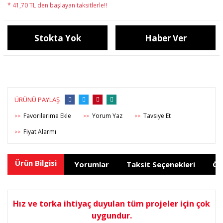
* 41,70 TL den başlayan taksitlerle!!
Stokta Yok
Haber Ver
ÜRÜNÜ PAYLAŞ
Yorum Yaz
Tavsiye Et
>>
>>
>>
Fiyat Alarmı
>>
Ürün Bilgisi
Yorumlar
Taksit Seçenekleri
Ön
Hız ve torka ihtiyaç duyulan tüm projeler için çok
uygundur.