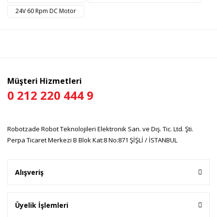
Ürün resmi kalitesiz, bozuk veya görüntülenemiyor.
24V 60 Rpm DC Motor
Ürün açıklamasında eksik bilgiler bulunuyor.
Ürün bilgilerinde hatalar bulunuyor.
Ürün fiyatı diğer sitelerden daha pahalı.
Bu ürüne benzer farklı alternatifler olmalı.
Müşteri Hizmetleri
0 212 220 444 9
Gönder
Robotzade Robot Teknolojileri Elektronik San. ve Dış. Tic. Ltd. Şti.
Perpa Ticaret Merkezi B Blok Kat:8 No:871 ŞİŞLİ / İSTANBUL
Alışveriş
Üyelik İşlemleri