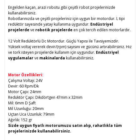
Engelden kaçan, arazi robotu gibi çeşitli robot projelerinizde
kullanabilirsiniz.
Robotlarınızda ve çeşitli projeleriniz için uygun bir motordur. L tipi
redüktör sayesinde yatay kullanıma uygundur.
Endüstriyel
projelerde
ve
robotik projelerde
en çok tercih edilen motorlardır.
12 Volt Redüktörlü Dc Motordur. Güçlü Yapısı ile Tavsiyemizdir.
Yüksek voltaj vererek devir/(rpm) sayısını ve gücünü artırabilirsiniz. Hız
ve tork isteyen projelerde kullanım için uygundur.
Endüstriyel
uygulamalar
ve
makinalarda
kullanabilirsiniz.
Motor Özellikleri:
Çalışma Voltajı: 24V
Devir: 60 Rpm/Dk
Motor Çapı: 24mm
Redüktör Çapı: Dikdörtgen 47mm x 32mm
Mil: 6mm D Şaft
Mil Uzunluğu: 20mm
Uçtan Uca Uzunluk: 79mm
Ağırlık: 152 gr
Sizde uygun fiyatlı motorumuzu satın alıp, rahatlıkla tüm
projelerinizde kullanabilirsiniz.