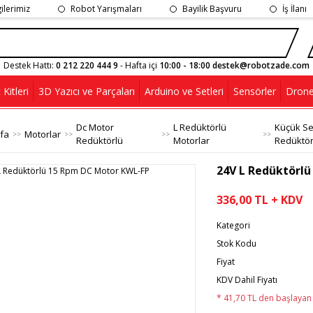
gilerimiz
Robot Yarışmaları
Bayilik Başvuru
İş İlanı
Destek Hattı:
0 212 220 444 9
- Hafta içi
10:00 - 18:00 destek@robotzade.com
Kitleri
3D Yazıcı ve Parçaları
Arduino ve Setleri
Sensörler
Drone
Dc Motor
L Redüktörlü
Küçük Ser
fa
Motorlar
Redüktörlü
Motorlar
Redüktö
24V L Redüktörl
336,00 TL + KDV
Kategori
Stok Kodu
Fiyat
KDV Dahil Fiyatı
* 41,70 TL den başlayan t