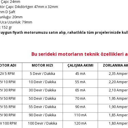
 Çapı: 24mm
tör Çapı: Dikdörtgen 47mm x 32mm
6mm D Şaft
zunluğu: 20mm
 Uca Uzunluk: 79mm
k: 152 gr
 uygun fiyatlı motorumuzu satın alıp, rahatlıkla tüm projelerinizde kul
Bu serideki motorların teknik özellikleri 
OTOR ADI
MOTOR HIZI
ÇALIŞMA AKIMI
ZORLANMA AK
2V 5 RPM
5 Devir / Dakika
45 mA
2,35 Amper
2V 10 RPM
10 Devir / Dakika
55 mA
2,20 Amper
2V 30 RPM
30 Devir / Dakika
65 mA
2,10 Amper
2V 50 RPM
50 Devir / Dakika
70 mA
1,95 Amper
2V 55 RPM
55 Devir / Dakika
90 mA
1,90 Amper
2V 90 RPM
90 Devir / Dakika
110 mA
1,85 Amper
V 100 RPM
100 Devir / Dakika
120 mA
1,80 Amper