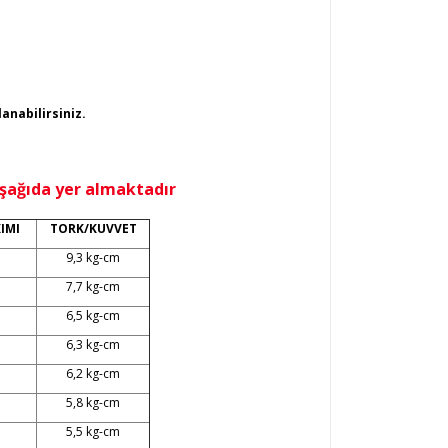
lanabilirsiniz.
aşağıda yer almaktadır
IMI
TORK/KUVVET
9,3 kg-cm
7,7 kg-cm
6,5 kg-cm
6,3 kg-cm
6,2 kg-cm
5,8 kg-cm
5,5 kg-cm