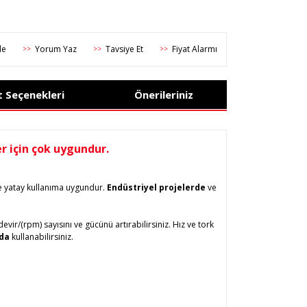
Yorum Yaz
Tavsiye Et
Fiyat Alarmı
>>
>>
>>
t Seçenekleri
Önerileriniz
r için çok uygundur.
nde yatay kullanıma uygundur.
Endüstriyel projelerde
ve
vir/(rpm) sayısını ve gücünü artırabilirsiniz. Hız ve tork
da
kullanabilirsiniz.