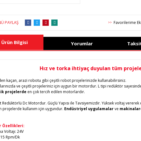
Ü PAYLAŞ
>>
Ürün Bilgisi
Yorumlar
Taksi
Hız ve torka ihtiyaç duyulan tüm projele
en kaçan, arazi robotu gibi çeşitli robot projelerinizde kullanabilirsiniz.
arınızda ve çeşitli projeleriniz için uygun bir motordur. L tipi redüktör sayesi
ik projelerde
en çok tercih edilen motorlardır.
t Redüktörlü Dc Motordur. Güçlü Yapısı ile Tavsiyemizdir. Yüksek voltaj vererek de
n projelerde kullanım için uygundur.
Endüstriyel uygulamalar
ve
makinalar
 Özellikleri:
a Voltajı: 24V
: 15 Rpm/Dk