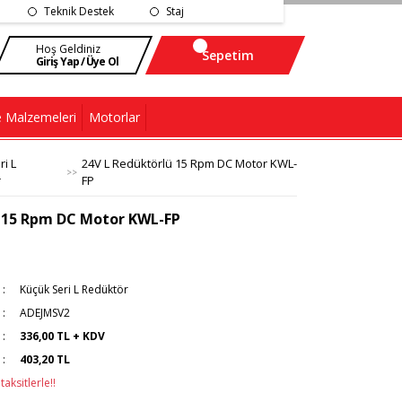
Teknik Destek
Staj
Hoş Geldiniz
Sepetim
Giriş Yap / Üye Ol
 Malzemeleri
Motorlar
i L
24V L Redüktörlü 15 Rpm DC Motor KWL-
r
FP
ü 15 Rpm DC Motor KWL-FP
Küçük Seri L Redüktör
ADEJMSV2
336,00 TL + KDV
403,20 TL
aksitlerle!!