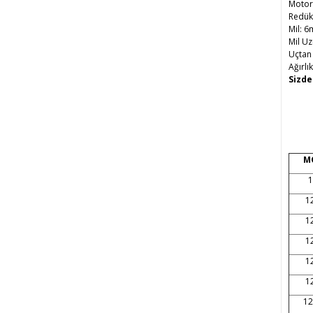
Motor
Redük
Mil: 
Mil U
Uçtan
Ağırlı
Sizde
M
1
1
1
1
1
1
12