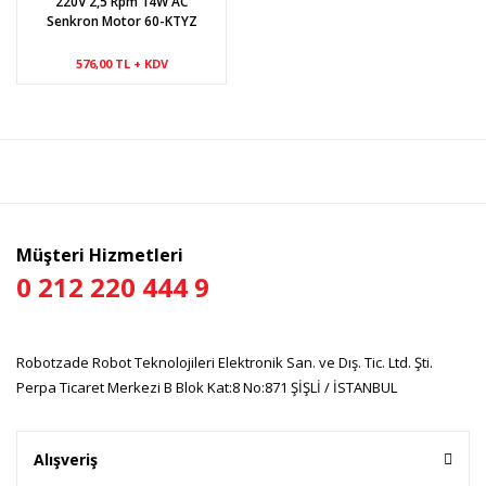
220V 2,5 Rpm 14W AC
Senkron Motor 60-KTYZ
576,00 TL + KDV
Müşteri Hizmetleri
0 212 220 444 9
Robotzade Robot Teknolojileri Elektronik San. ve Dış. Tic. Ltd. Şti.
Perpa Ticaret Merkezi B Blok Kat:8 No:871 ŞİŞLİ / İSTANBUL
Alışveriş