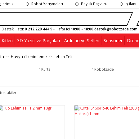
gilerimiz
Robot Yarışmaları
Bayilik Başvuru
İş İlanı
Destek Hattı:
0 212 220 444 9
- Hafta içi
10:00 - 18:00 destek@robotzade.com
Kitleri
3D Yazıcı ve Parçaları
Arduino ve Setleri
Sensörler
Drone
fa
Havya / Lehimleme
Lehim Teli
Kurtel
Robotzade
toktakiler