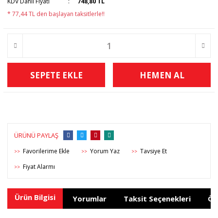
KDV Dahil Fiyatı
748,80 TL
* 77,44 TL den başlayan taksitlerle!!
SEPETE EKLE
HEMEN AL
ÜRÜNÜ PAYLAŞ
Yorum Yaz
Tavsiye Et
>>
>>
>>
Fiyat Alarmı
>>
Ürün Bilgisi
Yorumlar
Taksit Seçenekleri
Ön