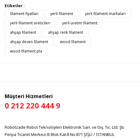
Bu ürünün fiyat bilgisi, resim, ürün açıklamalarında ve diğer
Etiketler :
konularda yetersiz gördüğünüz noktaları öneri formunu
filament fiyatları
yerli filament
yerli filament markaları
Bu ürüne ilk yorumu siz yapın!
kullanarak tarafımıza iletebilirsiniz.
Görüş ve önerileriniz için teşekkür ederiz.
yerli filament üreticileri
yerli üretim filament
ahşap filament
ahşap renk filament
Yorum Yaz
Ürün resmi kalitesiz, bozuk veya görüntülenemiyor.
ahşap desen filament
wood filament
Ürün açıklamasında eksik bilgiler bulunuyor.
wood filament pla
Ürün bilgilerinde hatalar bulunuyor.
Ürün fiyatı diğer sitelerden daha pahalı.
Bu ürüne benzer farklı alternatifler olmalı.
Müşteri Hizmetleri
0 212 220 444 9
Gönder
Robotzade Robot Teknolojileri Elektronik San. ve Dış. Tic. Ltd. Şti.
Perpa Ticaret Merkezi B Blok Kat:8 No:871 ŞİŞLİ / İSTANBUL