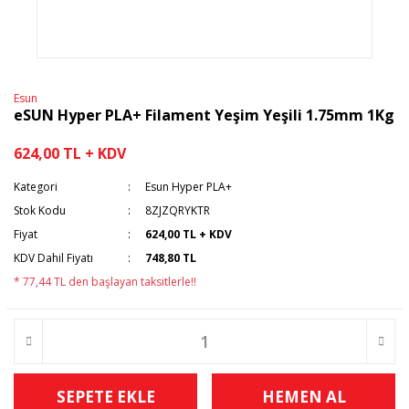
Esun
eSUN Hyper PLA+ Filament Yeşim Yeşili 1.75mm 1Kg
624,00 TL + KDV
Kategori
Esun Hyper PLA+
Stok Kodu
8ZJZQRYKTR
Fiyat
624,00 TL + KDV
KDV Dahil Fiyatı
748,80 TL
* 77,44 TL den başlayan taksitlerle!!
SEPETE EKLE
HEMEN AL