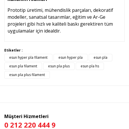
Prototip üretimi, mühendislik parçaları, dekoratif
modeller, sanatsal tasarımlar, eğitim ve Ar-Ge
projeleri gibi hızlı ve kaliteli baskı gerektiren tüm
uygulamalar için idealdir.
Bu ürünün fiyat bilgisi, resim, ürün açıklamalarında ve diğer
Etiketler :
konularda yetersiz gördüğünüz noktaları öneri formunu
esun hyper pla filament
esun hyper pla
esun pla
Bu ürüne ilk yorumu siz yapın!
kullanarak tarafımıza iletebilirsiniz.
Görüş ve önerileriniz için teşekkür ederiz.
esun pla filament
esun pla plus
esun pla hs
esun pla plus filament
Yorum Yaz
Ürün resmi kalitesiz, bozuk veya görüntülenemiyor.
Ürün açıklamasında eksik bilgiler bulunuyor.
Ürün bilgilerinde hatalar bulunuyor.
Ürün fiyatı diğer sitelerden daha pahalı.
Bu ürüne benzer farklı alternatifler olmalı.
Müşteri Hizmetleri
0 212 220 444 9