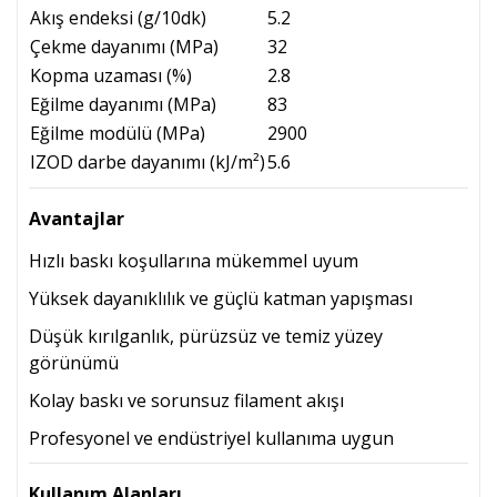
Akış endeksi (g/10dk)
5.2
Çekme dayanımı (MPa)
32
Kopma uzaması (%)
2.8
Eğilme dayanımı (MPa)
83
Eğilme modülü (MPa)
2900
IZOD darbe dayanımı (kJ/m²)
5.6
Avantajlar
Hızlı baskı koşullarına mükemmel uyum
Yüksek dayanıklılık ve güçlü katman yapışması
Düşük kırılganlık, pürüzsüz ve temiz yüzey
görünümü
Kolay baskı ve sorunsuz filament akışı
Profesyonel ve endüstriyel kullanıma uygun
Kullanım Alanları