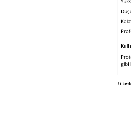
Yüks
Düşü
Kola
Prof
Kull
Prot
gibi 
Bu 
Etiketl
tar
Gör