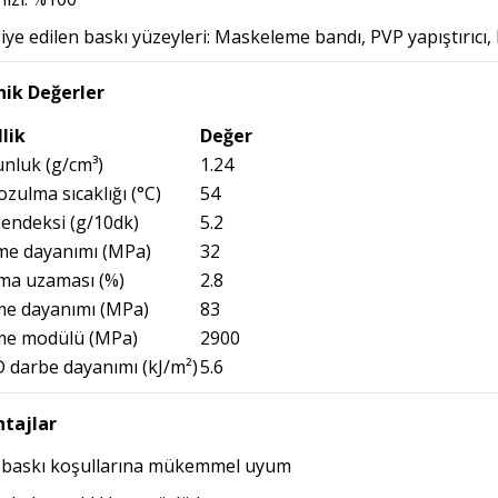
iye edilen baskı yüzeyleri: Maskeleme bandı, PVP yapıştırıcı,
ik Değerler
lik
Değer
nluk (g/cm³)
1.24
bozulma sıcaklığı (°C)
54
 endeksi (g/10dk)
5.2
e dayanımı (MPa)
32
ma uzaması (%)
2.8
me dayanımı (MPa)
83
me modülü (MPa)
2900
 darbe dayanımı (kJ/m²)
5.6
tajlar
ı baskı koşullarına mükemmel uyum