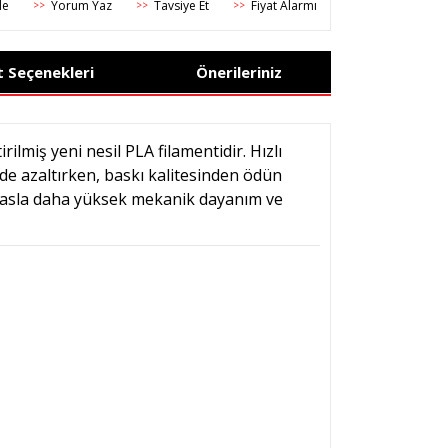
Yorum Yaz
Tavsiye Et
Fiyat Alarmı
>>
>>
>>
t Seçenekleri
Önerileriniz
irilmiş yeni nesil PLA filamentidir. Hızlı
de azaltırken, baskı kalitesinden ödün
ıyasla daha yüksek mekanik dayanım ve