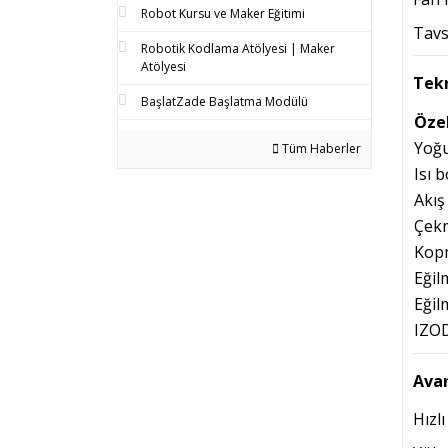
Robot Kursu ve Maker Eğitimi
Tavs
Robotik Kodlama Atölyesi | Maker
Atölyesi
Tekn
BaşlatZade Başlatma Modülü
Özel
Yoğu
Tüm Haberler
Isı 
Akış
Çekm
Kop
Eğil
Eğil
IZOD
Avan
Hızl