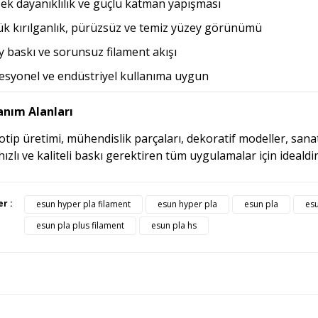
ek dayanıklılık ve güçlü katman yapışması
k kırılganlık, pürüzsüz ve temiz yüzey görünümü
y baskı ve sorunsuz filament akışı
esyonel ve endüstriyel kullanıma uygun
anım Alanları
otip üretimi, mühendislik parçaları, dekoratif modeller, sanat
hızlı ve kaliteli baskı gerektiren tüm uygulamalar için idealdir
ürünün fiyat bilgisi, resim, ürün açıklamalarında ve diğer konularda yete
er :
esun hyper pla filament
esun hyper pla
esun pla
esu
afımıza iletebilirsiniz.
Bu ürüne ilk yorumu siz yapı
esun pla plus filament
esun pla hs
üş ve önerileriniz için teşekkür ederiz.
Ürün resmi kalitesiz, bozuk veya görüntülenemiyor.
Yorum Yaz
Ürün açıklamasında eksik bilgiler bulunuyor.
Ürün bilgilerinde hatalar bulunuyor.