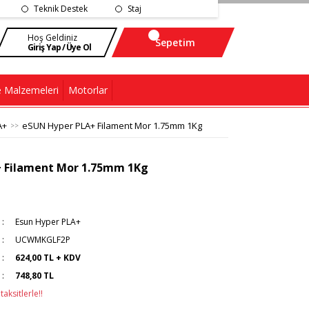
Teknik Destek
Staj
Hoş Geldiniz
Sepetim
Giriş Yap / Üye Ol
 Malzemeleri
Motorlar
A+
eSUN Hyper PLA+ Filament Mor 1.75mm 1Kg
 Filament Mor 1.75mm 1Kg
Esun Hyper PLA+
UCWMKGLF2P
624,00 TL + KDV
748,80 TL
aksitlerle!!