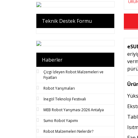
ÜRÜN
Teknik Destek Formu
eSU
eriy
Haberler
verm
pürü
Çizgi İzleyen Robot Malzemeleri ve
Fiyatları
Ürün
Robot Yarışmaları
Yüks
İnegöl Teknoloji Festivali
Ekst
MEB Robot Yarışması 2026 Antalya
Tabla
Sumo Robot Yapımı
Isıt
Robot Malzemeleri Nelerdir?
Fan 