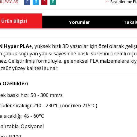
Ü PAYLAŞ
>>
Ürün Bilgisi
Yorumlar
Taksi
N Hyper PLA+
, yüksek hızlı 3D yazıcılar için özel olarak gelişt
ip çabuk soğuyan yapısı sayesinde baskı süresini önemli ölçü
ez. Geliştirilmiş formülüyle, geleneksel PLA malzemelere k
zsüz yüzey kalitesi sunar.
 Özellikleri
ek baskı hızı: 50 - 300 mm/s
rüder sıcaklığı: 210 - 230°C (önerilen 215°C)
 sıcaklığı: 45 - 60°C
malı tabla: Opsiyonel
hızı: %100