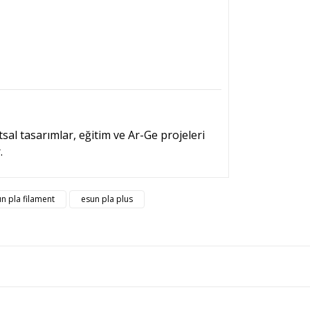
sal tasarımlar, eğitim ve Ar-Ge projeleri
.
rsiz gördüğünüz noktaları öneri formunu kullanarak
n pla filament
esun pla plus
n!