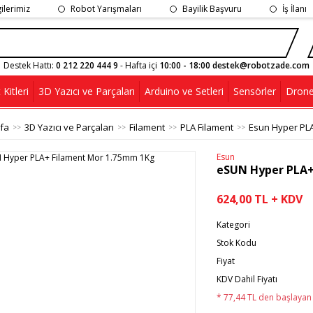
gilerimiz
Robot Yarışmaları
Bayilik Başvuru
İş İlanı
Destek Hattı:
0 212 220 444 9
- Hafta içi
10:00 - 18:00 destek@robotzade.com
Kitleri
3D Yazıcı ve Parçaları
Arduino ve Setleri
Sensörler
Drone
fa
3D Yazıcı ve Parçaları
Filament
PLA Filament
Esun Hyper PL
Esun
eSUN Hyper PLA+
624,00 TL + KDV
Kategori
Stok Kodu
Fiyat
KDV Dahil Fiyatı
* 77,44 TL den başlayan t