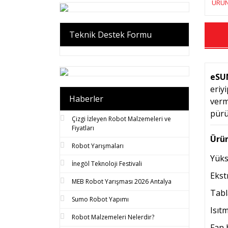
ÜRÜN
Teknik Destek Formu
eSU
eriy
Haberler
verm
pürü
Çizgi İzleyen Robot Malzemeleri ve
Fiyatları
Ürün
Robot Yarışmaları
Yüks
İnegöl Teknoloji Festivali
Ekst
MEB Robot Yarışması 2026 Antalya
Tabla
Sumo Robot Yapımı
Isıt
Robot Malzemeleri Nelerdir?
Fan 