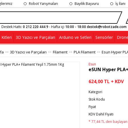
gilerimiz
Robot Yarışmaları
Bayilik Başvuru
İş İlanı
Destek Hattı:
0 212 220 444 9
- Hafta içi
10:00 - 18:00 destek@robotzade.com
Kitleri
3D Yazıcı ve Parçaları
Arduino ve Setleri
Sensörler
Drone
fa
3D Yazıcı ve Parçaları
Filament
PLA Filament
Esun Hyper PL
Esun
eSUN Hyper PLA+
624,00 TL + KDV
Kategori
Stok Kodu
Fiyat
KDV Dahil Fiyatı
* 77,44 TL den başlayan t