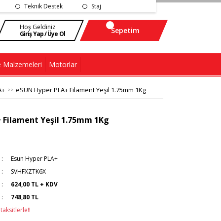
Teknik Destek
Staj
Hoş Geldiniz
Sepetim
Giriş Yap / Üye Ol
 Malzemeleri
Motorlar
A+
eSUN Hyper PLA+ Filament Yeşil 1.75mm 1Kg
 Filament Yeşil 1.75mm 1Kg
Esun Hyper PLA+
SVHFXZTK6X
624,00 TL + KDV
748,80 TL
aksitlerle!!