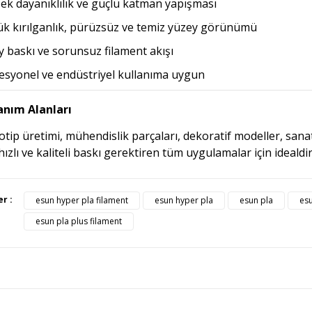
ek dayanıklılık ve güçlü katman yapışması
k kırılganlık, pürüzsüz ve temiz yüzey görünümü
y baskı ve sorunsuz filament akışı
esyonel ve endüstriyel kullanıma uygun
anım Alanları
otip üretimi, mühendislik parçaları, dekoratif modeller, sanat
hızlı ve kaliteli baskı gerektiren tüm uygulamalar için idealdir
ürünün fiyat bilgisi, resim, ürün açıklamalarında ve diğer konularda yete
er :
esun hyper pla filament
esun hyper pla
esun pla
esu
afımıza iletebilirsiniz.
Bu ürüne ilk yorumu siz yapı
esun pla plus filament
üş ve önerileriniz için teşekkür ederiz.
Ürün resmi kalitesiz, bozuk veya görüntülenemiyor.
Yorum Yaz
Ürün açıklamasında eksik bilgiler bulunuyor.
Ürün bilgilerinde hatalar bulunuyor.