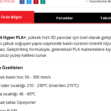
Ü PAYLAŞ
>>
Ürün Bilgisi
Yorumlar
Taksi
N Hyper PLA+
, yüksek hızlı 3D yazıcılar için özel olarak gelişt
ip çabuk soğuyan yapısı sayesinde baskı süresini önemli ölçü
ez. Geliştirilmiş formülüyle, geleneksel PLA malzemelere k
zsüz yüzey kalitesi sunar.
 Özellikleri
ek baskı hızı: 50 - 300 mm/s
rüder sıcaklığı: 210 - 230°C (önerilen 215°C)
 sıcaklığı: 45 - 60°C
malı tabla: Opsiyonel
hızı: %100