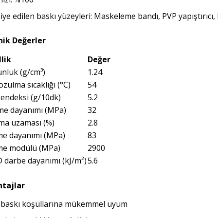
iye edilen baskı yüzeyleri: Maskeleme bandı, PVP yapıştırıcı,
ik Değerler
lik
Değer
nluk (g/cm³)
1.24
bozulma sıcaklığı (°C)
54
 endeksi (g/10dk)
5.2
e dayanımı (MPa)
32
ma uzaması (%)
2.8
me dayanımı (MPa)
83
me modülü (MPa)
2900
 darbe dayanımı (kJ/m²)
5.6
tajlar
ı baskı koşullarına mükemmel uyum