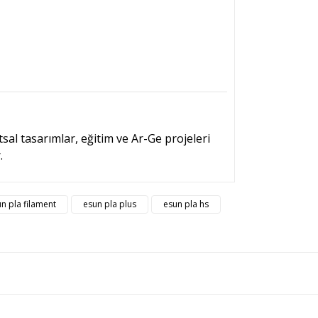
sal tasarımlar, eğitim ve Ar-Ge projeleri
.
rsiz gördüğünüz noktaları öneri formunu kullanarak
n pla filament
esun pla plus
esun pla hs
n!