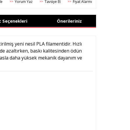
Yorum Yaz
Tavsiye Et
Fiyat Alarmı
>>
>>
>>
t Seçenekleri
Önerileriniz
irilmiş yeni nesil PLA filamentidir. Hızlı
de azaltırken, baskı kalitesinden ödün
ıyasla daha yüksek mekanik dayanım ve