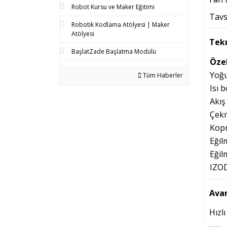
Robot Kursu ve Maker Eğitimi
Tavs
Robotik Kodlama Atölyesi | Maker
Atölyesi
Tekn
BaşlatZade Başlatma Modülü
Özel
Yoğu
Tüm Haberler
Isı 
Akış
Çekm
Kop
Eğil
Eğil
IZOD
Avan
Hızl