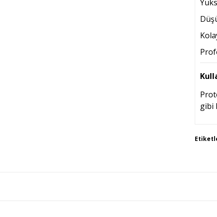
Yüks
Düşü
Kola
Prof
Kull
Prot
gibi 
Bu 
Etiketl
tar
Gör