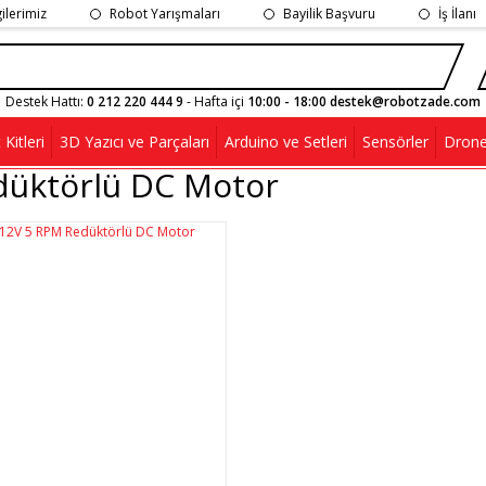
gilerimiz
Robot Yarışmaları
Bayilik Başvuru
İş İlanı
Destek Hattı:
0 212 220 444 9
- Hafta içi
10:00 - 18:00 destek@robotzade.com
Kitleri
3D Yazıcı ve Parçaları
Arduino ve Setleri
Sensörler
Drone
düktörlü DC Motor