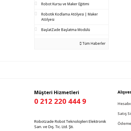
Robot Kursu ve Maker Eğitimi
Robotik Kodlama Atölyesi | Maker
Atölyesi
BaşlatZade Başlatma Modülü
Tüm Haberler
Müşteri Hizmetleri
Alışver
0 212 220 444 9
Hesab
Satış S
Robotzade Robot Teknolojileri Elektronik
Ödeme 
San. ve Dış. Tic. Ltd. Şti.