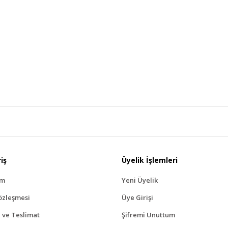
iş
Üyelik İşlemleri
ım
Yeni Üyelik
özleşmesi
Üye Girişi
ve Teslimat
Şifremi Unuttum