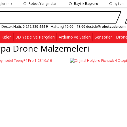
gilerimiz
Robot Yarışmaları
Bayilik Başvuru
İş İlanı
Destek Hattı:
0 212 220 444 9
- Hafta içi
10:00 - 18:00 destek@robotzade.com
Kitleri
3D Yazıcı ve Parçaları
Arduino ve Setleri
Sensörler
Drone
rpa Drone Malzemeleri