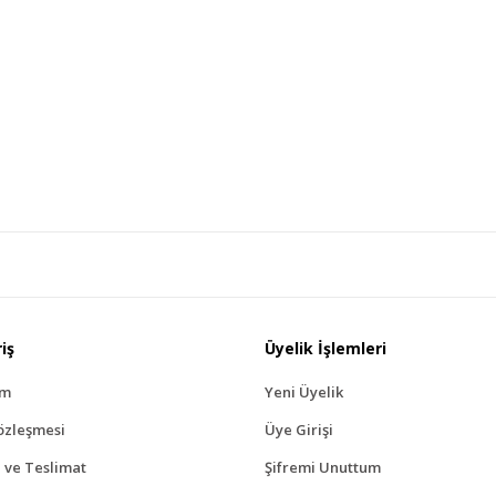
iş
Üyelik İşlemleri
ım
Yeni Üyelik
özleşmesi
Üye Girişi
ve Teslimat
Şifremi Unuttum