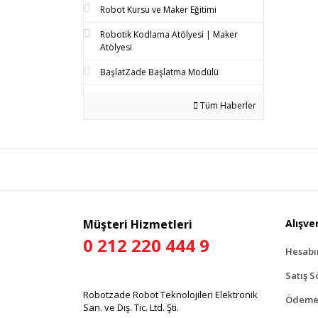
Robot Kursu ve Maker Eğitimi
Robotik Kodlama Atölyesi | Maker
Atölyesi
BaşlatZade Başlatma Modülü
Tüm Haberler
Müşteri Hizmetleri
Alışver
0 212 220 444 9
Hesab
Satış S
Robotzade Robot Teknolojileri Elektronik
Ödeme 
San. ve Dış. Tic. Ltd. Şti.