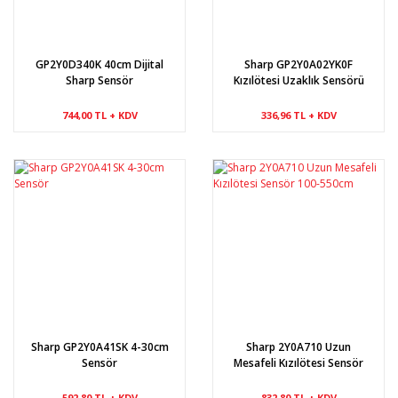
GP2Y0D340K 40cm Dijital
Sharp GP2Y0A02YK0F
Sharp Sensör
Kızılötesi Uzaklık Sensörü
20-150cm
744,00 TL + KDV
336,96 TL + KDV
Sharp GP2Y0A41SK 4-30cm
Sharp 2Y0A710 Uzun
Sensör
Mesafeli Kızılötesi Sensör
100-550cm
592,80 TL + KDV
832,80 TL + KDV