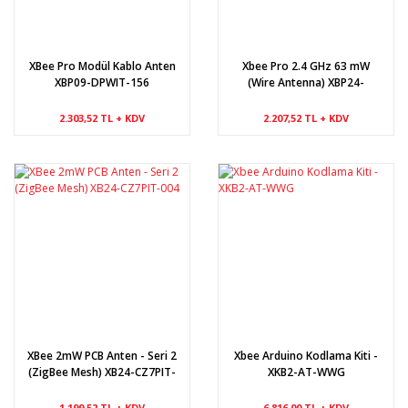
XBee Pro Modül Kablo Anten
Xbee Pro 2.4 GHz 63 mW
XBP09-DPWIT-156
(Wire Antenna) XBP24-
DMWIT-250
2.303,52 TL + KDV
2.207,52 TL + KDV
XBee 2mW PCB Anten - Seri 2
Xbee Arduino Kodlama Kiti -
(ZigBee Mesh) XB24-CZ7PIT-
XKB2-AT-WWG
004
1.199,52 TL + KDV
6.816,00 TL + KDV