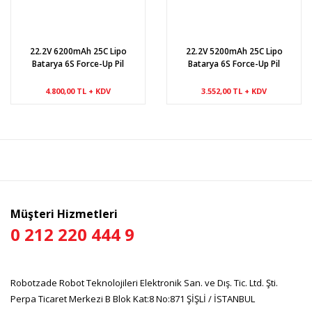
22.2V 6200mAh 25C Lipo
22.2V 5200mAh 25C Lipo
Batarya 6S Force-Up Pil
Batarya 6S Force-Up Pil
4.800,00 TL + KDV
3.552,00 TL + KDV
Müşteri Hizmetleri
0 212 220 444 9
Robotzade Robot Teknolojileri Elektronik San. ve Dış. Tic. Ltd. Şti.
Perpa Ticaret Merkezi B Blok Kat:8 No:871 ŞİŞLİ / İSTANBUL