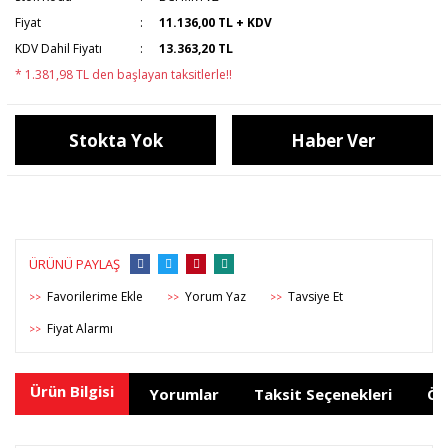
Fiyat
11.136,00 TL + KDV
KDV Dahil Fiyatı
13.363,20 TL
* 1.381,98 TL den başlayan taksitlerle!!
Stokta Yok
Haber Ver
ÜRÜNÜ PAYLAŞ
Yorum Yaz
Tavsiye Et
>>
>>
>>
Fiyat Alarmı
>>
Ürün Bilgisi
Yorumlar
Taksit Seçenekleri
Ön