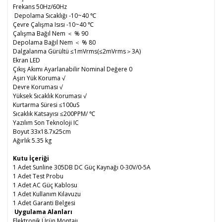
Frekans 50Hz/60Hz
Depolama Sıcaklığı -10~40 ℃
Çevre Çalışma Isısı -10~40 ℃
Çalışma Bağıl Nem ＜ % 90
Depolama Bağıl Nem ＜ % 80
Dalgalanma Gürültü ≤1mVrms(≤2mVrms＞3A)
Ekran LED
Çıkış Akımı Ayarlanabilir Nominal Değere 0
Aşırı Yük Koruma √
Devre Koruması √
Yüksek Sıcaklık Koruması √
Kurtarma Süresi ≤100uS
Sıcaklık Katsayısı ≤200PPM/ ℃
Yazılım Son Teknoloji IC
Boyut 33x18.7x25cm
Ağırlık 5.35 kg
Kutu İçeriği
1 Adet Sunline 305DB DC Güç Kaynağı 0-30V/0-5A
1 Adet Test Probu
1 Adet AC Güç Kablosu
1 Adet Kullanım Kılavuzu
1 Adet Garanti Belgesi
Uygulama Alanları
Elektronik Ürün Montajı.