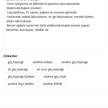
Ürün Geliştirme ve Bilimsel Araştırma Laboratuvarları.
Elektronik Bakım Ürünleri.
Cep telefonu, PC tamiri, bakımı ve onarımı işlerinde.
Üniversite, teknik laboratuvar, Ar-ge laboratuvar, meslek liseleri,
askeri laboratuvar.
Beceri eğitimi veren her türlü elektronik imalat onarım yapan
kurumlar, kuruluşlar, okullar vb.
Bu ürünün fiyat bilgisi, resim, ürün açıklamalarında ve diğer
Etiketler :
konularda yetersiz gördüğünüz noktaları öneri formunu
güç kaynağı
sunline türkiye
sunline güç kaynağı
Bu ürüne ilk yorumu siz yapın!
kullanarak tarafımıza iletebilirsiniz.
Görüş ve önerileriniz için teşekkür ederiz.
dc güç kaynağı
en ucuz güç kaynağı
güç kaynağı fiyatları
sunline güç ölçer
Yorum Yaz
Ürün resmi kalitesiz, bozuk veya görüntülenemiyor.
sunline ölçü aletleri
sunline 305db
Ürün açıklamasında eksik bilgiler bulunuyor.
Ürün bilgilerinde hatalar bulunuyor.
Ürün fiyatı diğer sitelerden daha pahalı.