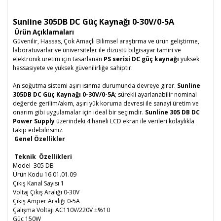
Sunline 305DB DC Güç Kaynağı 0-30V/0-5A
Ürün Açıklamaları
Güvenilir, Hassas, Çok Amaçlı Bilimsel araştırma ve ürün geliştirme,
laboratuvarlar ve üniversiteler ile dizüstü bilgisayar tamiri ve
elektronik üretim için tasarlanan
PS serisi DC güç kaynağı
yüksek
hassasiyete ve yüksek güvenilirliğe sahiptir.
An soğutma sistemi aşırı ısınma durumunda devreye girer.
Sunline
305DB DC Güç Kaynağı 0-30V/0-5A
; sürekli ayarlanabilir nominal
değerde gerilim/akım, aşırı yük koruma devresi ile sanayi üretim ve
onarım gibi uygulamalar için ideal bir seçimdir.
Sunline 305 DB DC
Power Supply
üzerindeki 4 haneli LCD ekran ile verileri kolaylıkla
takip edebilirsiniz.
Genel Özellikler
Teknik Özellikleri
Model 305 DB
Ürün Kodu 16.01.01.09
Çıkış Kanal Sayısı 1
Voltaj Çıkış Aralığı 0-30V
Çıkış Amper Aralığı 0-5A
Çalışma Voltajı AC110V/220V ±%10
Güç 150W