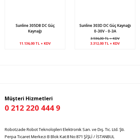
Sunline 305DB DC Güç
Sunline 303D DC Güç Kaynağı
Kaynağı
0-30V - 0-3A
3.936,00 TL + KDV
11.136,00 TL + KDV
3.312,00 TL + KDV
Müşteri Hizmetleri
0 212 220 444 9
Robotzade Robot Teknolojileri Elektronik San. ve Dış. Tic. Ltd. Şti.
Perpa Ticaret Merkezi B Blok Kat:8 No:871 ŞİŞLİ / İSTANBUL