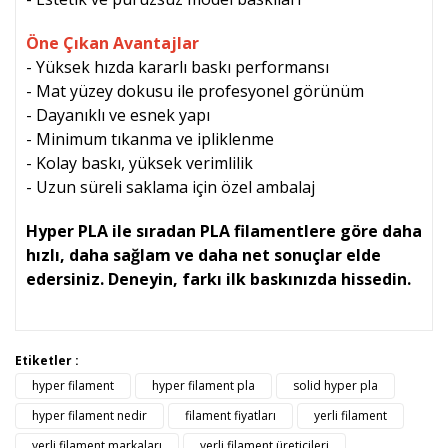
Öne Çıkan Avantajlar
- Yüksek hızda kararlı baskı performansı
- Mat yüzey dokusu ile profesyonel görünüm
- Dayanıklı ve esnek yapı
- Minimum tıkanma ve ipliklenme
- Kolay baskı, yüksek verimlilik
- Uzun süreli saklama için özel ambalaj
Hyper PLA ile sıradan PLA filamentlere göre daha
hızlı, daha sağlam ve daha net sonuçlar elde
edersiniz. Deneyin, farkı ilk baskınızda hissedin.
Bu ürünün fiyat bilgisi, resim, ürün açıklamalarında ve diğer
Etiketler :
konularda yetersiz gördüğünüz noktaları öneri formunu
hyper filament
hyper filament pla
solid hyper pla
Bu ürüne ilk yorumu siz yapın!
kullanarak tarafımıza iletebilirsiniz.
Görüş ve önerileriniz için teşekkür ederiz.
hyper filament nedir
filament fiyatları
yerli filament
yerli filament markaları
yerli filament üreticileri
Yorum Yaz