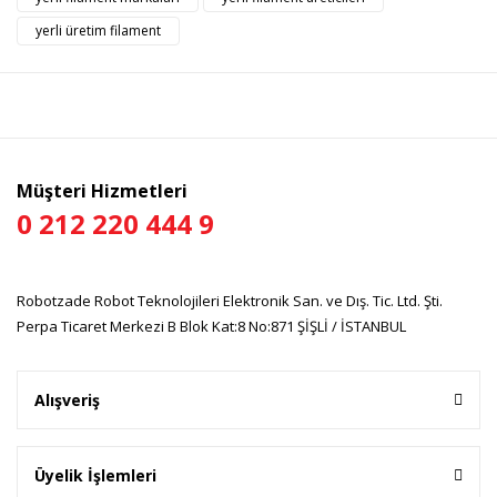
Ürün resmi kalitesiz, bozuk veya görüntülenemiyor.
yerli üretim filament
Ürün açıklamasında eksik bilgiler bulunuyor.
Ürün bilgilerinde hatalar bulunuyor.
Ürün fiyatı diğer sitelerden daha pahalı.
Bu ürüne benzer farklı alternatifler olmalı.
Müşteri Hizmetleri
0 212 220 444 9
Gönder
Robotzade Robot Teknolojileri Elektronik San. ve Dış. Tic. Ltd. Şti.
Perpa Ticaret Merkezi B Blok Kat:8 No:871 ŞİŞLİ / İSTANBUL
Alışveriş
Üyelik İşlemleri