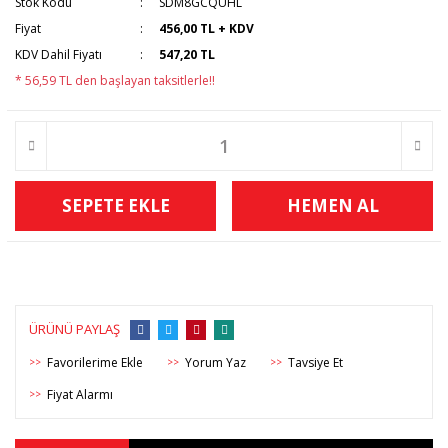
Stok Kodu
SDM8GCQUHL
Fiyat
456,00 TL + KDV
KDV Dahil Fiyatı
547,20 TL
* 56,59 TL den başlayan taksitlerle!!
SEPETE EKLE
HEMEN AL
ÜRÜNÜ PAYLAŞ
Yorum Yaz
Tavsiye Et
>>
>>
>>
Fiyat Alarmı
>>