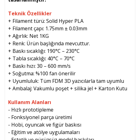
Teknik Özellikler
+ Filament türü: Solid Hyper PLA
+ Filament çapı: 1.75mm ± 0.03mm
+ Ağırlık: Net 1KG
+ Renk: Ürün başlığında mevcuttur.
+ Baskı sıcaklığı: 190°C – 230°C
+ Tabla sıcaklığı: 40°C – 70°C
+ Baskı hızı: 30 – 600 mm/s
+ Soğutma: %100 fan önerilir
+ Uyumluluk: Tüm FDM 3D yazıcılarla tam uyumlu
+ Ambalaj: Vakumlu poşet + silika jel + Karton Kutu
Kullanım Alanları
- Hızlı prototipleme
- Fonksiyonel parça üretimi
- Hobi, oyuncak ve figür baskısı
- Eğitim ve atölye uygulamaları
- Estetik ve pürüzsüz model baskıları