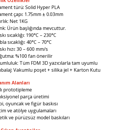
ik Özellikler
lament türü: Solid Hyper PLA
lament çapı: 1.75mm ± 0.03mm
ırlık: Net 1KG
nk: Ürün başlığında mevcuttur.
skı sıcaklığı: 190°C – 230°C
bla sıcaklığı: 40°C – 70°C
skı hızı: 30 – 600 mm/s
ğutma: %100 fan önerilir
umluluk: Tüm FDM 3D yazıcılarla tam uyumlu
balaj: Vakumlu poşet + silika jel + Karton Kutu
anım Alanları
zlı prototipleme
nksiyonel parça üretimi
bi, oyuncak ve figür baskısı
itim ve atölye uygulamaları
tetik ve pürüzsüz model baskıları