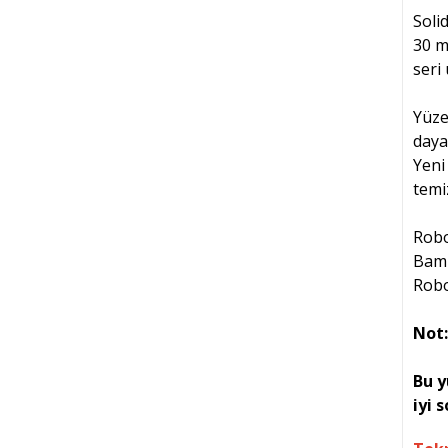
Soli
30 m
seri
Yüze
daya
Yeni
temiz
Robo
Bamb
Robo
Not:
Bu y
iyi 