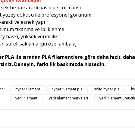
Çıkan Avantajlar
ksek hızda kararlı baskı performansı
t yüzey dokusu ile profesyonel görünüm
yanıklı ve esnek yapı
nimum tıkanma ve ipliklenme
lay baskı, yüksek verimlilik
un süreli saklama için özel ambalaj
r PLA ile sıradan PLA filamentlere göre daha hızlı, dah
siniz. Deneyin, farkı ilk baskınızda hissedin.
ürünün fiyat bilgisi, resim, ürün açıklamalarında ve diğer konularda yete
er :
hyper filament
hyper filament pla
solid hyper pla
hy
afımıza iletebilirsiniz.
Bu ürüne ilk yorumu siz yapı
yerli filament
yerli filament markaları
yerli filament üreticil
üş ve önerileriniz için teşekkür ederiz.
Ürün resmi kalitesiz, bozuk veya görüntülenemiyor.
Yorum Yaz
Ürün açıklamasında eksik bilgiler bulunuyor.
Ürün bilgilerinde hatalar bulunuyor.