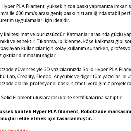
d Hyper PLA Filament, yüksek hızda baskı yapmanıza imkan s
m/s ile 600 mm/s arası geniş baskı hızı aralığında stabil pe
 üretim uygulamaları için idealdir.
y kalitesi mat ve pürüzsüzdür. Katmanlar arasında güçlü ya
nıklı ve esnektir. Tıkanma, ipliklenme, köşe kalkması gibi so
 başlayan kullanıcılar için kolay kullanım sunarken, profesyon
 çıktılar alınmasını sağlar.
tzade güvencesiyle 3D yazıcılarınızda Solid Hyper PLA Filamen
u Lab, Creality, Elegoo, Anycubic ve diğer tüm yazıcılar ile 
tzade olarak profesyonel baskı hizmeti verdiğimiz projelerde
Solid Filament uluslararası kalite sertifikalarına sahiptir.
üksek kaliteli Hyper PLA filament, Robotzade markasını
sonuçları elde etmek için tasarlanmıştır.