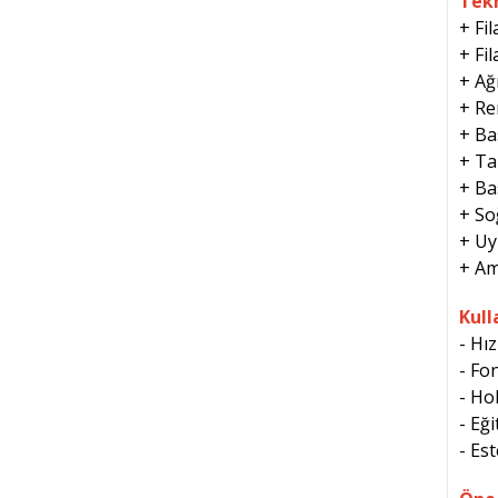
Tekn
+ Fi
+ Fi
+ Ağ
+ Re
+ Ba
+ Ta
+ Ba
+ So
+ Uy
+ Am
Kull
- Hı
- Fo
- Ho
- Eğ
- Es