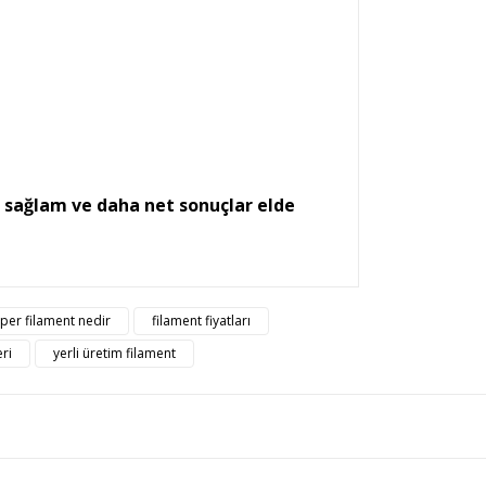
a sağlam ve daha net sonuçlar elde
rsiz gördüğünüz noktaları öneri formunu kullanarak
per filament nedir
filament fiyatları
n!
eri
yerli üretim filament