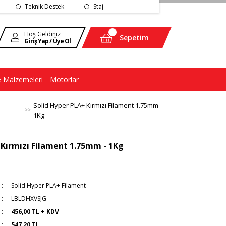
Teknik Destek
Staj
Hoş Geldiniz
Sepetim
Giriş Yap / Üye Ol
 Malzemeleri
Motorlar
Solid Hyper PLA+ Kırmızı Filament 1.75mm -
1Kg
 Kırmızı Filament 1.75mm - 1Kg
Solid Hyper PLA+ Filament
LBLDHXVSJG
456,00 TL + KDV
547,20 TL