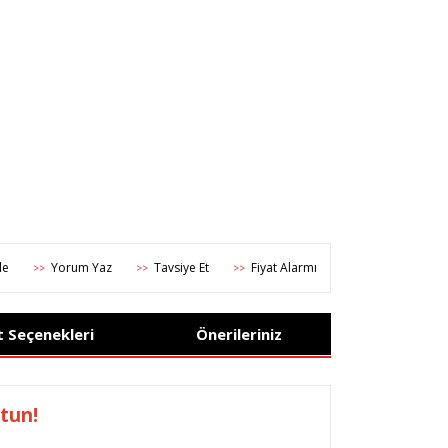
Yorum Yaz
Tavsiye Et
Fiyat Alarmı
>>
>>
>>
t Seçenekleri
Önerileriniz
utun!