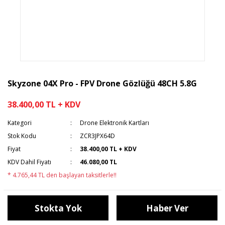
Skyzone 04X Pro - FPV Drone Gözlüğü 48CH 5.8G
38.400,00 TL + KDV
Kategori
Drone Elektronik Kartları
Stok Kodu
ZCR3JPX64D
Fiyat
38.400,00 TL + KDV
KDV Dahil Fiyatı
46.080,00 TL
* 4.765,44 TL den başlayan taksitlerle!!
Stokta Yok
Haber Ver