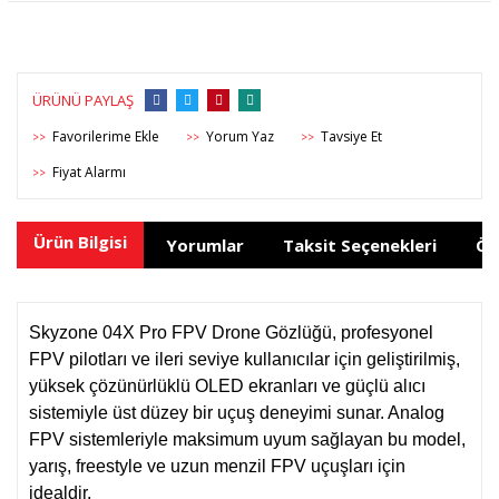
ÜRÜNÜ PAYLAŞ
Yorum Yaz
Tavsiye Et
>>
>>
>>
Fiyat Alarmı
>>
Ürün Bilgisi
Yorumlar
Taksit Seçenekleri
Ön
Skyzone 04X Pro FPV Drone Gözlüğü, profesyonel
FPV pilotları ve ileri seviye kullanıcılar için geliştirilmiş,
yüksek çözünürlüklü OLED ekranları ve güçlü alıcı
sistemiyle üst düzey bir uçuş deneyimi sunar. Analog
FPV sistemleriyle maksimum uyum sağlayan bu model,
yarış, freestyle ve uzun menzil FPV uçuşları için
idealdir.