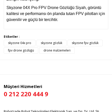
Skyzone 04X Pro FPV Drone Gözlüğü Siyah, görüntü
kalitesi ve performansı ön planda tutan FPV pilotları için
güvenilir ve güçlü bir tercihtir.
Bu ürünün fiyat bilgisi, resim, ürün açıklamalarında ve diğer
Etiketler :
konularda yetersiz gördüğünüz noktaları öneri formunu
skyzone 04x pro
skyzone gözlük
skyzone fpv gözlük
Bu ürüne ilk yorumu siz yapın!
kullanarak tarafımıza iletebilirsiniz.
Görüş ve önerileriniz için teşekkür ederiz.
fpv drone gözlüğü
drone malzemeleri
Yorum Yaz
Ürün resmi kalitesiz, bozuk veya görüntülenemiyor.
Ürün açıklamasında eksik bilgiler bulunuyor.
Ürün bilgilerinde hatalar bulunuyor.
Ürün fiyatı diğer sitelerden daha pahalı.
Müşteri Hizmetleri
Bu ürüne benzer farklı alternatifler olmalı.
0 212 220 444 9
Robotzade Robot Teknolojileri Elektronik San. ve Dış. Tic. Ltd. Şti.