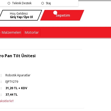
Teknik Destek
Staj
Hoş Geldiniz
Sepetim
Giriş Yap / Üye Ol
 Malzemeleri
Motorlar
o Pan Tilt Ünitesi
Robotik Aparatlar
EJPTY279
31,20 TL + KDV
37,44 TL
ksitlerle!!