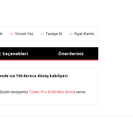
Yorum Yaz
Tavsiye Et
Fiyat Alarmı
>>
>>
>>
t Seçenekleri
Önerileriniz
ende ise 150 derece dönüş kabiliyeti
 (bizim tavsiyemiz
Tower Pro SG90 Mini Servo
) servo
rsiz gördüğünüz noktaları öneri formunu kullanarak
n!