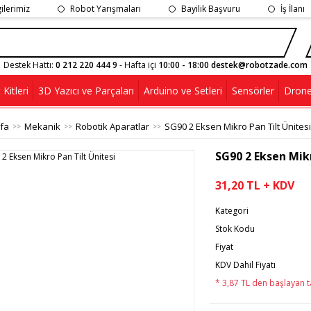
gilerimiz
Robot Yarışmaları
Bayilik Başvuru
İş İlanı
Destek Hattı:
0 212 220 444 9
- Hafta içi
10:00 - 18:00 destek@robotzade.com
Kitleri
3D Yazıcı ve Parçaları
Arduino ve Setleri
Sensörler
Drone
fa
Mekanik
Robotik Aparatlar
SG90 2 Eksen Mikro Pan Tilt Ünitesi
SG90 2 Eksen Mikr
31,20 TL + KDV
Kategori
Stok Kodu
Fiyat
KDV Dahil Fiyatı
* 3,87 TL den başlayan ta