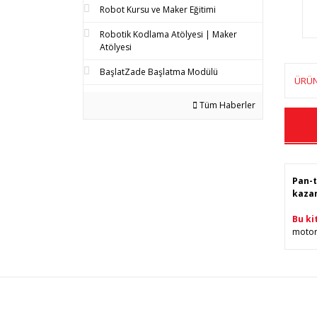
Robot Kursu ve Maker Eğitimi
Robotik Kodlama Atölyesi | Maker
Atölyesi
BaşlatZade Başlatma Modülü
ÜRÜN
Tüm Haberler
Pan-t
kazan
Bu ki
motora
Bu 
tar
Gör