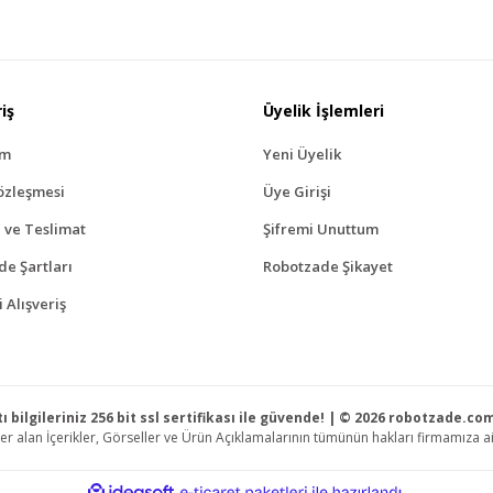
afımıza iletebilirsiniz.
Bu ürüne ilk yorumu siz yapı
üş ve önerileriniz için teşekkür ederiz.
Ürün resmi kalitesiz, bozuk veya görüntülenemiyor.
Yorum Yaz
iş
Ürün açıklamasında eksik bilgiler bulunuyor.
Üyelik İşlemleri
Ürün bilgilerinde hatalar bulunuyor.
ım
Yeni Üyelik
Ürün fiyatı diğer sitelerden daha pahalı.
özleşmesi
Üye Girişi
Bu ürüne benzer farklı alternatifler olmalı.
ve Teslimat
Şifremi Unuttum
ade Şartları
Robotzade Şikayet
 Alışveriş
Gönder
ı bilgileriniz 256 bit ssl sertifikası ile güvende! | © 2026 robotzade.c
r alan İçerikler, Görseller ve Ürün Açıklamalarının tümünün hakları firmamıza ait
ile
ideasoft
e-