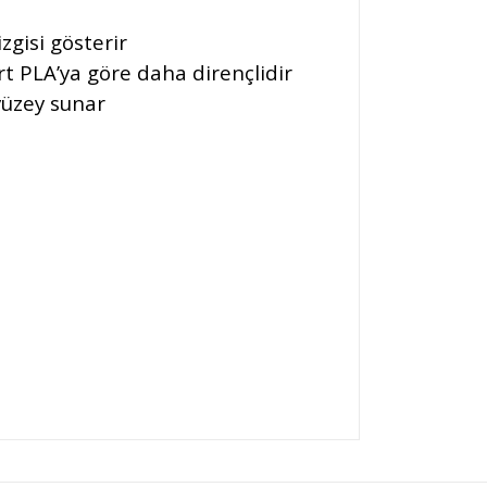
zgisi gösterir
 PLA’ya göre daha dirençlidir
 yüzey sunar
rsiz gördüğünüz noktaları öneri formunu kullanarak