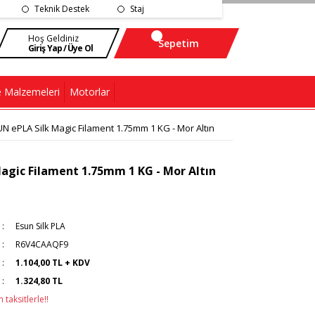
Teknik Destek
Staj
Hoş Geldiniz
Sepetim
Giriş Yap / Üye Ol
 Malzemeleri
Motorlar
N ePLA Silk Magic Filament 1.75mm 1 KG - Mor Altın
agic Filament 1.75mm 1 KG - Mor Altın
Esun Silk PLA
R6V4CAAQF9
1.104,00 TL + KDV
1.324,80 TL
taksitlerle!!