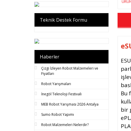
ÜRÜN
Teknik Destek Formu
eS
Haberler
ESU
parl
Çizgi İzleyen Robot Malzemeleri ve
Fiyatları
işle
bask
Robot Yarışmaları
Bu f
İnegöl Teknoloji Festivali
kul
MEB Robot Yarışması 2026 Antalya
bir
Sumo Robot Yapımı
ePL
PLA’
Robot Malzemeleri Nelerdir?