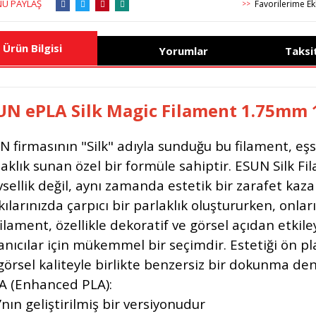
Ü PAYLAŞ
>>
Ürün Bilgisi
Yorumlar
Taksi
UN ePLA Silk
Magic
Filament 1.75mm 
N firmasının "Silk" adıyla sunduğu bu filament, eşs
aklık sunan özel bir formüle sahiptir. ESUN Silk Fi
vsellik değil, aynı zamanda estetik bir zarafet kaza
ılarınızda çarpıcı bir parlaklık oluştururken, onlar
ilament, özellikle dekoratif ve görsel açıdan etkil
lanıcılar için mükemmel bir seçimdir. Estetiği ön pl
 görsel kaliteyle birlikte benzersiz bir dokunma den
A (Enhanced PLA):
nın geliştirilmiş bir versiyonudur