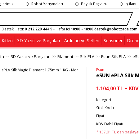
gilerimiz
Robot Yarışmaları
Bayilik Başvuru
İş İlanı
Destek Hattı:
0 212 220 444 9
- Hafta içi
10:00 - 18:00 destek@robotzade.com
Kitleri
3D Yazıcı ve Parçaları
Arduino ve Setleri
Sensörler
Drone
fa
3D Yazıcı ve Parçaları
Filament
Silk PLA
Esun Silk PLA
eSU
Esun
eSUN ePLA Silk M
1.104,00 TL + KDV
Kategori
Stok Kodu
Fiyat
KDV Dahil Fiyatı
* 137,01 TL den başlayan 