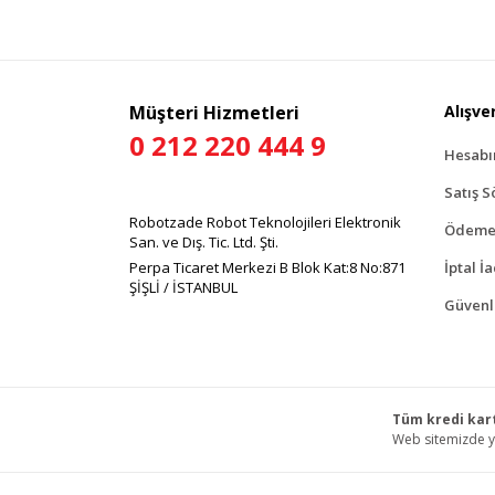
tar
Gör
Müşteri Hizmetleri
Alışver
0 212 220 444 9
Hesab
Satış S
Robotzade Robot Teknolojileri Elektronik
Ödeme 
San. ve Dış. Tic. Ltd. Şti.
Perpa Ticaret Merkezi B Blok Kat:8 No:871
İptal İ
ŞİŞLİ / İSTANBUL
Güvenli
Tüm kredi kart
Web sitemizde ye