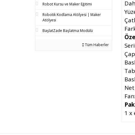
Dah
Robot Kursu ve Maker Eğitimi
Yüze
Robotik Kodlama Atölyesi | Maker
Çat
Atölyesi
Far
BaşlatZade Başlatma Modülü
Özel
Seri
Tüm Haberler
Çap
Bask
Tabl
Bas
Net 
Fan
Pake
1 x
Bu 