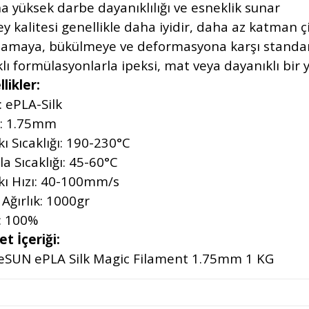
a yüksek darbe dayanıklılığı ve esneklik sunar
y kalitesi genellikle daha iyidir, daha az katman çi
lamaya, bükülmeye ve deformasyona karşı standart
klı formülasyonlarla ipeksi, mat veya dayanıklı bir
likler:
: ePLA-Silk
: 1.75mm
ı Sıcaklığı: 190-230°C
a Sıcaklığı: 45-60°C
kı Hızı: 40-100mm/s
Ağırlık: 1000gr
: 100%
t İçeriği:
 eSUN ePLA Silk Magic Filament 1.75mm 1 KG
ürünün fiyat bilgisi, resim, ürün açıklamalarında ve diğer konularda yete