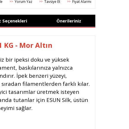
Yorum Yaz
Tavsiye Et
Fiyat Alarmı
>>
>>
>>
t Seçenekleri
Önerileriniz
1 KG -
Mor Altın
iz bir ipeksi doku ve yüksek
lament, baskılarınıza yalnızca
ndırır. İpek benzeri yüzeyi,
ı sıradan filamentlerden farklı kılar.
eyici tasarımlar üretmek isteyen
anda tutanlar için ESUN Silk, üstün
eyimi sağlar.