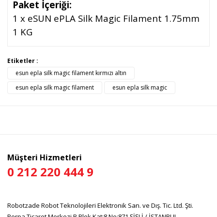
Paket İçeriği:
1 x eSUN ePLA Silk Magic Filament 1.75mm
1 KG
Bu ürünün fiyat bilgisi, resim, ürün açıklamalarında ve diğer
Etiketler :
konularda yetersiz gördüğünüz noktaları öneri formunu
esun epla silk magic filament kırmızı altın
Bu ürüne ilk yorumu siz yapın!
kullanarak tarafımıza iletebilirsiniz.
Görüş ve önerileriniz için teşekkür ederiz.
esun epla silk magic filament
esun epla silk magic
Yorum Yaz
Ürün resmi kalitesiz, bozuk veya görüntülenemiyor.
Ürün açıklamasında eksik bilgiler bulunuyor.
Ürün bilgilerinde hatalar bulunuyor.
Ürün fiyatı diğer sitelerden daha pahalı.
Müşteri Hizmetleri
Bu ürüne benzer farklı alternatifler olmalı.
0 212 220 444 9
Robotzade Robot Teknolojileri Elektronik San. ve Dış. Tic. Ltd. Şti.
Perpa Ticaret Merkezi B Blok Kat:8 No:871 ŞİŞLİ / İSTANBUL