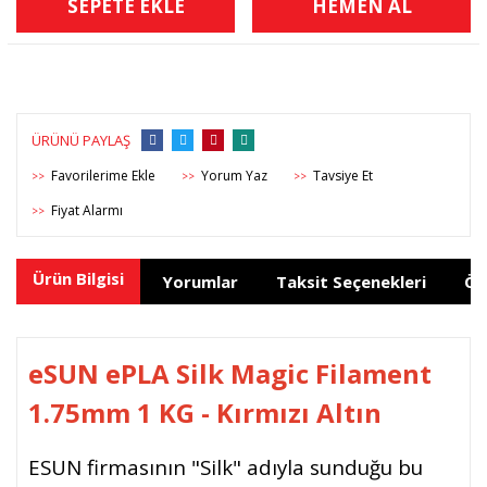
SEPETE EKLE
HEMEN AL
ÜRÜNÜ PAYLAŞ
Yorum Yaz
Tavsiye Et
>>
>>
>>
Fiyat Alarmı
>>
Ürün Bilgisi
Yorumlar
Taksit Seçenekleri
Ön
eSUN ePLA Silk
Magic
Filament
1.75mm 1 KG -
Kırmızı Altın
ESUN firmasının "Silk" adıyla sunduğu bu