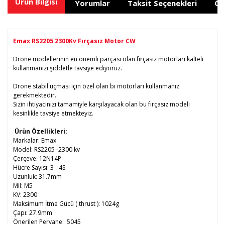
Ürün Bilgisi
Yorumlar
Taksit Seçenekleri
Ön
Emax RS2205 2300Kv Fırçasız Motor CW
Drone modellerinin en önemli parçası olan fırçasız motorları kalteli
kullanmanızı şiddetle tavsiye ediyoruz.
Drone stabil uçması için özel olan bı motorları kullanmanız
gerekmektedir.
Sizin ihtiyacınızı tamamiyle karşılayacak olan bu fırçasız modeli
kesinlikle tavsiye etmekteyiz.
Ürün Özellikleri:
Markalar: Emax
Model: RS2205 -2300 kv
Çerçeve: 12N14P
Hücre Sayısı: 3 - 4S
Uzunluk: 31.7mm
Mil: M5
KV: 2300
Maksimum İtme Gücü ( thrust ): 1024g
Çapı: 27.9mm
Önerilen Pervane: 5045