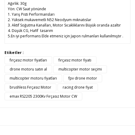
Ağırlık: 30g
Yön: CW Saat yönünde
1. Yarış Pisti Performansları
2. Yüksek mukavemetli N52 Neodyum mıknatıslar
3. Aktif Soğutma Kanalları, Motor Sıcaklıklarını Büyük oranda azaltır
4. Düşük CG, Hafif tasarım
5.En iyi performans Elde etmeniz için Japon rulmanları kullanılmıştır .
Bu ürünün fiyat bilgisi, resim, ürün açıklamalarında ve diğer
Etiketler :
konularda yetersiz gördüğünüz noktaları öneri formunu
fırçasız motor fiyatları
fırçasız motor fiyatı
Bu ürüne ilk yorumu siz yapın!
kullanarak tarafımıza iletebilirsiniz.
Görüş ve önerileriniz için teşekkür ederiz.
drone motoru satın al
multicopter motor seçimi
multicopter motoru fiyatları
fpv drone motor
Yorum Yaz
Ürün resmi kalitesiz, bozuk veya görüntülenemiyor.
brushless Fırçasız Motor
racing drone fiyat
Ürün açıklamasında eksik bilgiler bulunuyor.
emax RS2205 2300Kv Fırçasız Motor CW
Ürün bilgilerinde hatalar bulunuyor.
Ürün fiyatı diğer sitelerden daha pahalı.
Bu ürüne benzer farklı alternatifler olmalı.