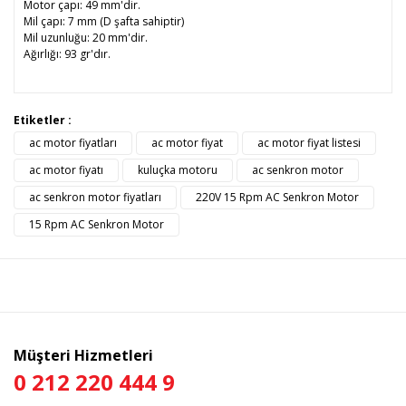
Motor çapı: 49 mm'dir.
Mil çapı: 7 mm (D şafta sahiptir)
Mil uzunluğu: 20 mm'dir.
Ağırlığı: 93 gr'dır.
Bu ürünün fiyat bilgisi, resim, ürün açıklamalarında ve diğer
Etiketler :
konularda yetersiz gördüğünüz noktaları öneri formunu
ac motor fiyatları
ac motor fiyat
ac motor fiyat listesi
Bu ürüne ilk yorumu siz yapın!
kullanarak tarafımıza iletebilirsiniz.
Görüş ve önerileriniz için teşekkür ederiz.
ac motor fiyatı
kuluçka motoru
ac senkron motor
ac senkron motor fiyatları
220V 15 Rpm AC Senkron Motor
Yorum Yaz
Ürün resmi kalitesiz, bozuk veya görüntülenemiyor.
15 Rpm AC Senkron Motor
Ürün açıklamasında eksik bilgiler bulunuyor.
Ürün bilgilerinde hatalar bulunuyor.
Ürün fiyatı diğer sitelerden daha pahalı.
Bu ürüne benzer farklı alternatifler olmalı.
Müşteri Hizmetleri
0 212 220 444 9