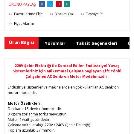
ÜRÜNÜ PAYLAŞ
Yorum Yaz
Tavsiye Et
>>
>>
>>
Fiyat Alarmı
>>
Ürün Bilgisi
Yorumlar
Taksit Seçenekleri
Ön
220V Şehir Elektriği ile Kontrol Edilen Endüstriyel Yavaş
Sistemleriniz İçin Mükemmel Çalışma Sağlayan Çift Yönlü
Çalışabilen AC Senkron Motor Modelimizdir.
Endüstriyel sistemler ve makinalarda en çok kullanılan AC senkron
motor modelidir.
Motor Özellikleri:
Dakikada 15 devir dönmektedir.
3 kg-cm zorlanma torku mevcuttur.
Motor 4 watt gücündedir.
Çalışma voltaj aralığı: 220V / 240V (Şehir Elektriği)
Toplam uzunluk: 37 mm'dir.