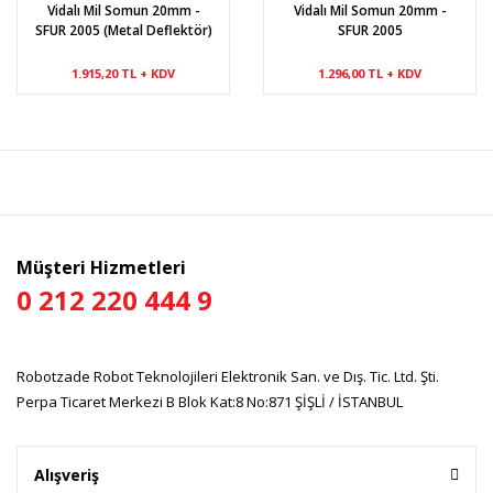
Vidalı Mil Somun 20mm -
Vidalı Mil Somun 20mm -
SFUR 2005 (Metal Deflektör)
SFUR 2005
1.915,20 TL + KDV
1.296,00 TL + KDV
Müşteri Hizmetleri
0 212 220 444 9
Robotzade Robot Teknolojileri Elektronik San. ve Dış. Tic. Ltd. Şti.
Perpa Ticaret Merkezi B Blok Kat:8 No:871 ŞİŞLİ / İSTANBUL
Alışveriş