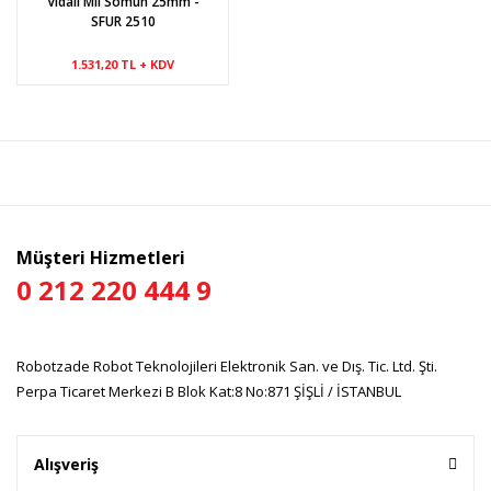
Vidalı Mil Somun 25mm -
SFUR 2510
1.531,20 TL + KDV
Müşteri Hizmetleri
0 212 220 444 9
Robotzade Robot Teknolojileri Elektronik San. ve Dış. Tic. Ltd. Şti.
Perpa Ticaret Merkezi B Blok Kat:8 No:871 ŞİŞLİ / İSTANBUL
Alışveriş