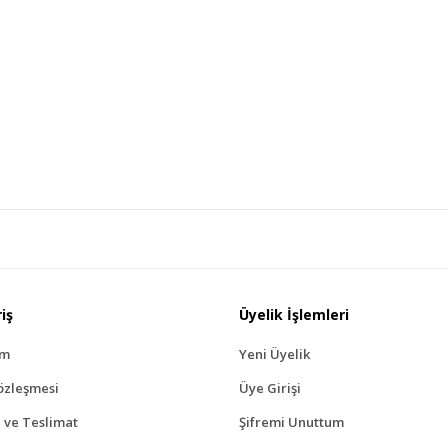
iş
Üyelik İşlemleri
ım
Yeni Üyelik
özleşmesi
Üye Girişi
ve Teslimat
Şifremi Unuttum