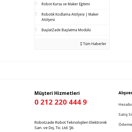
Robot Kursu ve Maker Eğitimi
Robotik Kodlama Atölyesi | Maker
Atölyesi
BaşlatZade Başlatma Modülü
Tüm Haberler
Müşteri Hizmetleri
Alışver
0 212 220 444 9
Hesab
Satış S
Robotzade Robot Teknolojileri Elektronik
Ödeme 
San. ve Dış. Tic. Ltd. Şti.