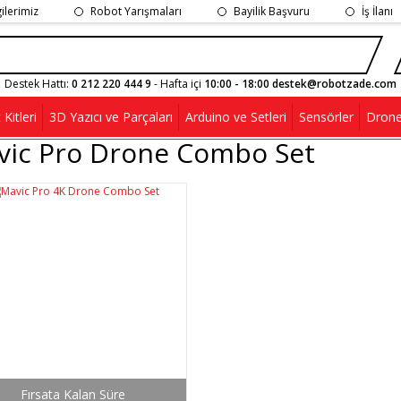
gilerimiz
Robot Yarışmaları
Bayilik Başvuru
İş İlanı
Destek Hattı:
0 212 220 444 9
- Hafta içi
10:00 - 18:00 destek@robotzade.com
Kitleri
3D Yazıcı ve Parçaları
Arduino ve Setleri
Sensörler
Drone
vic Pro Drone Combo Set