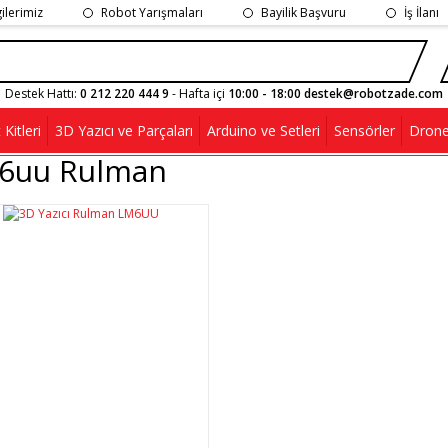
gilerimiz
Robot Yarışmaları
Bayilik Başvuru
İş İlanı
Destek Hattı:
0 212 220 444 9
- Hafta içi
10:00 - 18:00 destek@robotzade.com
Kitleri
3D Yazıcı ve Parçaları
Arduino ve Setleri
Sensörler
Drone
6uu Rulman