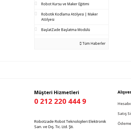
Robot Kursu ve Maker Eğitimi
Robotik Kodlama Atölyesi | Maker
Atölyesi
BaşlatZade Başlatma Modülü
Tüm Haberler
Müşteri Hizmetleri
Alışver
0 212 220 444 9
Hesab
Satış S
Robotzade Robot Teknolojileri Elektronik
Ödeme 
San. ve Dış. Tic. Ltd. Şti.