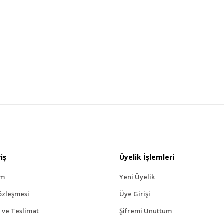
iş
Üyelik İşlemleri
ım
Yeni Üyelik
özleşmesi
Üye Girişi
ve Teslimat
Şifremi Unuttum