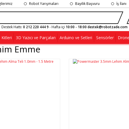
gilerimiz
Robot Yarışmaları
Bayilik Başvuru
İş İlanı
Destek Hattı:
0 212 220 444 9
- Hafta içi
10:00 - 18:00 destek@robotzade.com
Kitleri
3D Yazıcı ve Parçaları
Arduino ve Setleri
Sensörler
Drone
him Emme