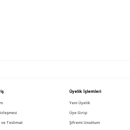
iş
Üyelik İşlemleri
ım
Yeni Üyelik
özleşmesi
Üye Girişi
ve Teslimat
Şifremi Unuttum