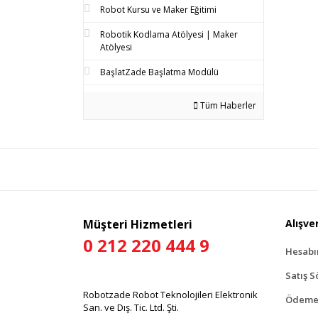
Robot Kursu ve Maker Eğitimi
Robotik Kodlama Atölyesi | Maker
Atölyesi
BaşlatZade Başlatma Modülü
Tüm Haberler
Müşteri Hizmetleri
Alışver
0 212 220 444 9
Hesab
Satış S
Robotzade Robot Teknolojileri Elektronik
Ödeme 
San. ve Dış. Tic. Ltd. Şti.