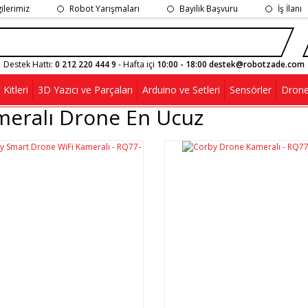
gilerimiz
Robot Yarışmaları
Bayilik Başvuru
İş İlanı
Destek Hattı:
0 212 220 444 9
- Hafta içi
10:00 - 18:00 destek@robotzade.com
Kitleri
3D Yazıcı ve Parçaları
Arduino ve Setleri
Sensörler
Drone
meralı Drone En Ucuz
%7