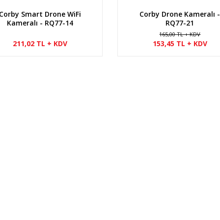
Corby Smart Drone WiFi
Corby Drone Kameralı 
Kameralı - RQ77-14
RQ77-21
165,00 TL + KDV
211,02 TL + KDV
153,45 TL + KDV