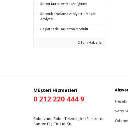
Robot Kursu ve Maker Eğitimi
Robotik Kodlama Atölyesi | Maker
Atölyesi
BaşlatZade Başlatma Modülü
Tüm Haberler
Müşteri Hizmetleri
Alışver
0 212 220 444 9
Hesab
Satış S
Robotzade Robot Teknolojileri Elektronik
Ödeme 
San. ve Dış. Tic. Ltd. Şti.