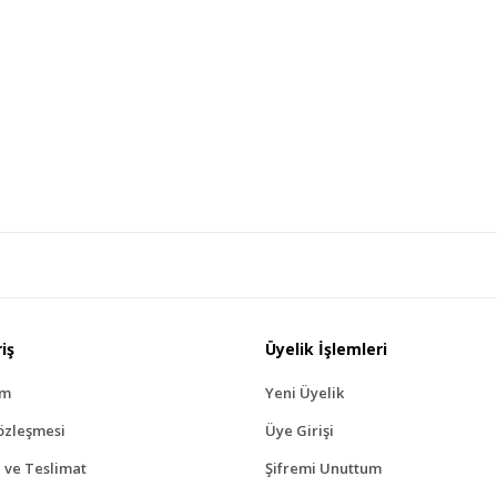
iş
Üyelik İşlemleri
ım
Yeni Üyelik
özleşmesi
Üye Girişi
ve Teslimat
Şifremi Unuttum