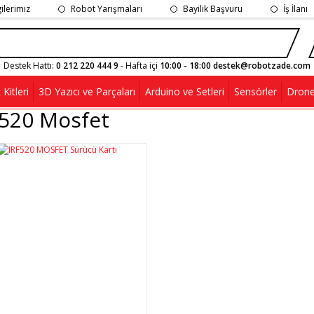
gilerimiz
Robot Yarışmaları
Bayilik Başvuru
İş İlanı
Destek Hattı:
0 212 220 444 9
- Hafta içi
10:00 - 18:00 destek@robotzade.com
Kitleri
3D Yazıcı ve Parçaları
Arduino ve Setleri
Sensörler
Drone
F520 Mosfet