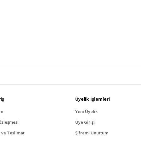
iş
Üyelik İşlemleri
ım
Yeni Üyelik
özleşmesi
Üye Girişi
ve Teslimat
Şifremi Unuttum