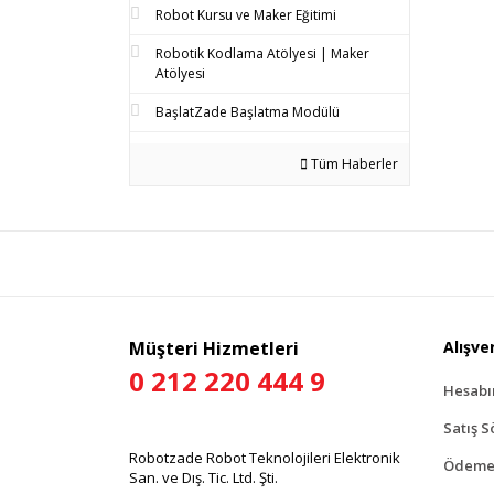
Robot Kursu ve Maker Eğitimi
Robotik Kodlama Atölyesi | Maker
Atölyesi
BaşlatZade Başlatma Modülü
Tüm Haberler
Müşteri Hizmetleri
Alışver
0 212 220 444 9
Hesab
Satış S
Robotzade Robot Teknolojileri Elektronik
Ödeme 
San. ve Dış. Tic. Ltd. Şti.