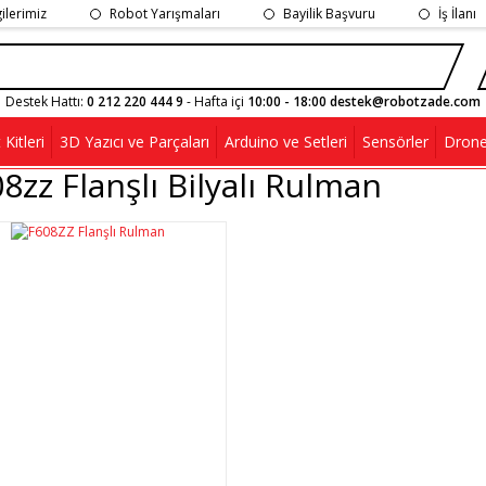
gilerimiz
Robot Yarışmaları
Bayilik Başvuru
İş İlanı
Destek Hattı:
0 212 220 444 9
- Hafta içi
10:00 - 18:00 destek@robotzade.com
Kitleri
3D Yazıcı ve Parçaları
Arduino ve Setleri
Sensörler
Drone
8zz Flanşlı Bilyalı Rulman