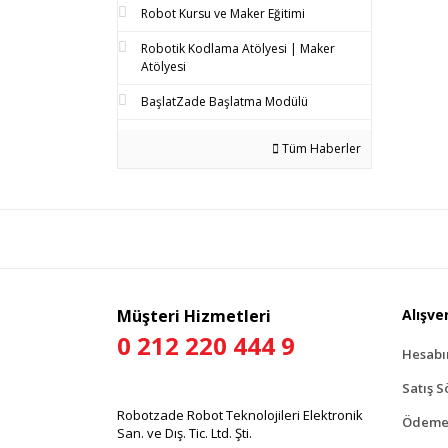
Robot Kursu ve Maker Eğitimi
Robotik Kodlama Atölyesi | Maker
Atölyesi
BaşlatZade Başlatma Modülü
Tüm Haberler
Müşteri Hizmetleri
Alışver
0 212 220 444 9
Hesab
Satış S
Robotzade Robot Teknolojileri Elektronik
Ödeme 
San. ve Dış. Tic. Ltd. Şti.