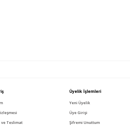
iş
Üyelik İşlemleri
ım
Yeni Üyelik
özleşmesi
Üye Girişi
ve Teslimat
Şifremi Unuttum