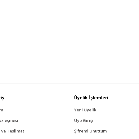
iş
Üyelik İşlemleri
ım
Yeni Üyelik
özleşmesi
Üye Girişi
ve Teslimat
Şifremi Unuttum