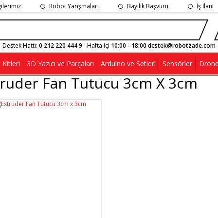
gilerimiz
Robot Yarışmaları
Bayilik Başvuru
İş İlanı
Destek Hattı:
0 212 220 444 9
- Hafta içi
10:00 - 18:00 destek@robotzade.com
Kitleri
3D Yazıcı ve Parçaları
Arduino ve Setleri
Sensörler
Drone
truder Fan Tutucu 3cm X 3cm