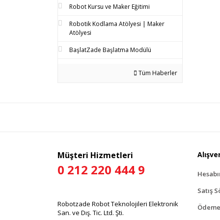
Robot Kursu ve Maker Eğitimi
Robotik Kodlama Atölyesi | Maker
Atölyesi
BaşlatZade Başlatma Modülü
Tüm Haberler
Müşteri Hizmetleri
Alışver
0 212 220 444 9
Hesab
Satış S
Robotzade Robot Teknolojileri Elektronik
Ödeme 
San. ve Dış. Tic. Ltd. Şti.